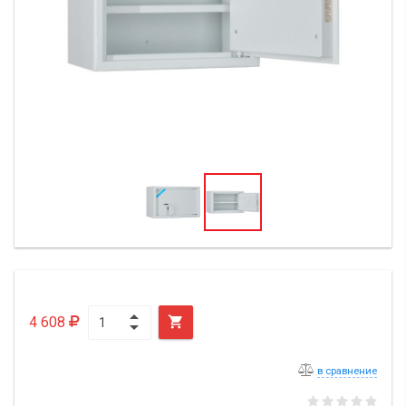
4 608

в сравнение