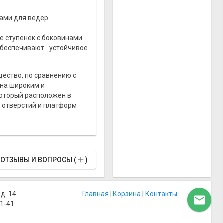
ками для ведер
е ступенек с боковинами
беспечивают устойчивое
ество, по сравнению с
ена широким и
оторый расположен в
 отверстий и платформ

ОТЗЫВЫ И ВОПРОСЫ (
)
д. 14
Главная
|
Корзина
|
Контакты

41-41