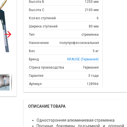
Высота В
1250 мм
Высота С
2100 мм
Кол-во ступеней
6
Ширина ступеней
80 мм
Тип
стремянка
Назначение
полупрофессиональная
Вес
5 кг
Бренд
KRAUSE (Германия)
Страна производства
Германия
Гарантия
3 года
Артикул
128966
ОПИСАНИЕ ТОВАРА
Односторонняя алюминиевая стремянка
Прочные боковины подъемной и опорной 