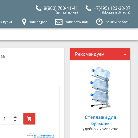
8(800) 700-41-41
+7(495) 123-33-37
(для регионов)
(Москва и область)
к купить
Наш адрес
Написать нам
Режим работы
Рекомендуем
966
Стеллажи для

бутылей
удобно и компактно
в сравнение