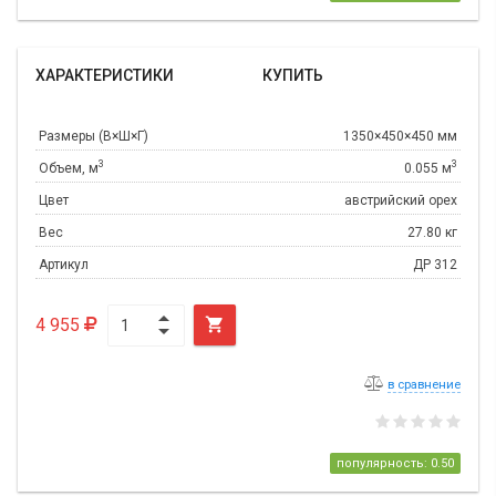
ХАРАКТЕРИСТИКИ
КУПИТЬ
Размеры (В×Ш×Г)
1350×450×450 мм
3
3
Объем, м
0.055 м
Цвет
австрийский орех
Вес
27.80 кг
Артикул
ДР 312
4 955

в сравнение
популярность: 0.50