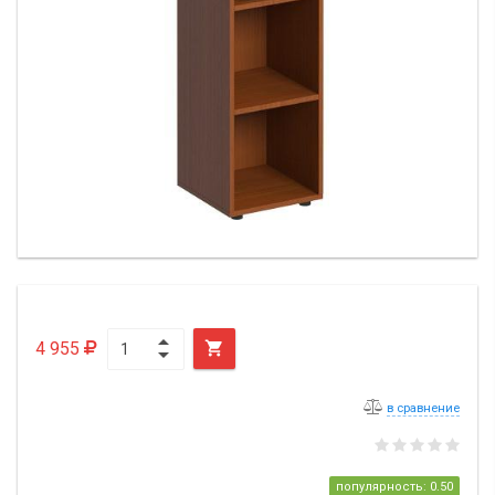
4 955

в сравнение
популярность: 0.50