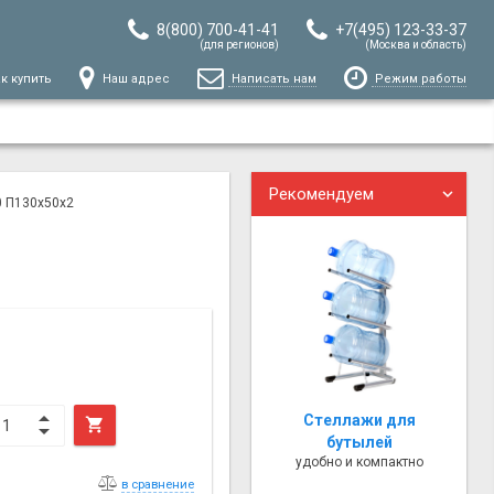
8(800) 700-41-41
+7(495) 123-33-37
(для регионов)
(Москва и область)
к купить
Наш адрес
Написать нам
Режим работы
Рекомендуем
0 П130х50х2
Стеллажи для

бутылей
удобно и компактно
в сравнение