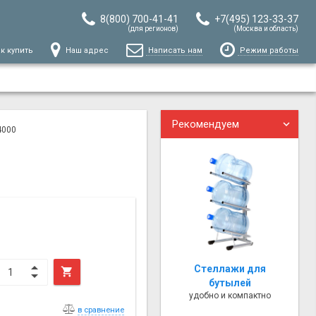
8(800) 700-41-41
+7(495) 123-33-37
(для регионов)
(Москва и область)
к купить
Наш адрес
Написать нам
Режим работы
Рекомендуем
4000
Стеллажи для

бутылей
удобно и компактно
в сравнение