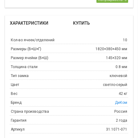
ХАРАКТЕРИСТИКИ
КУПИТЬ
Кол-во ячеек/отделений
10
Размеры (В×Ш×Г)
1820×380×450 мм
Размер ячейки (В×Ш)
145×320 мм
Толщина стали
0.8 мм
Тип замка
ключевой
Цвет
светло-серый
Вес
42 кг
Бренд
ДиКом
Страна производства
Россия
Гарантия
2 года
Артикул
31.1071-071