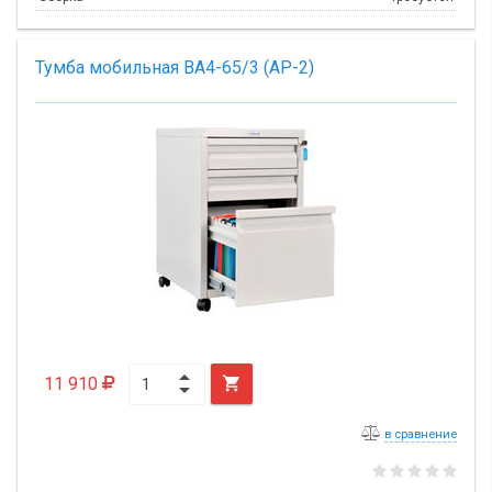
Тумба мобильная BA4-65/3 (АР-2)
11 910

в сравнение