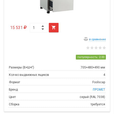
15 531

в сравнение
популярность: 2.00
Размеры (В×Ш×Г)
705×480×490 мм
Кол-во выдвижных ящиков
4
Формат
Foolscap
Бренд
ПРОМЕТ
Цвет
серый (RAL 7038)
Сборка
требуется