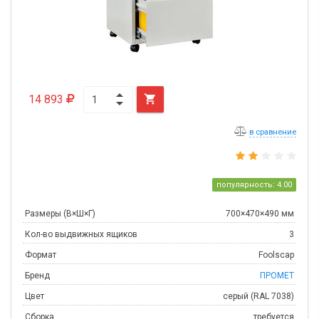
14 893

в сравнение
популярность: 4.00
Размеры (В×Ш×Г)
700×470×490 мм
Кол-во выдвижных ящиков
3
Формат
Foolscap
Бренд
ПРОМЕТ
Цвет
серый (RAL 7038)
Сборка
требуется