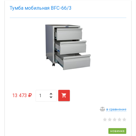
Тумба мобильная BFC-66/3
13 473

в сравнение
новинка