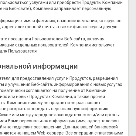
пользоваться услугами или приобрести Продукты Компании
е на Веб-сайте), Компания запрашивает персональную
формацию: имя и фамилию, название компании, которую он
а, адрес электронной почты, а также финансовую и другую
ате посещения Пользователем Веб-сайта, включая
икации отдельных пользователей. Компания использует
 для Пользователя.
сональной информации
еля для предоставления услуг и Продуктов, разрешения
ты и улучшения Веб-сайта, информирования о новых услугах
автоматически соглашается на получение от Компании
иях или новых Продуктах Компании, а также прочей
ь. Компания никому не продает и не разглашает
аве раскрыть и передать персональную информацию
сийское или международное законодательство и/или органы
мая Вами персональная информация (имя, адрес, телефон,
ой и не подлежит разглашению. Данные вашей банковской
аняются на нашем Web-сервере. Все операции с платежными