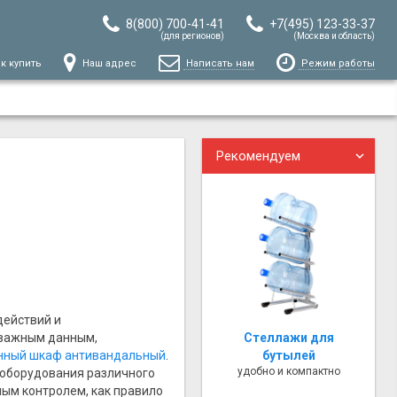
8(800) 700-41-41
+7(495) 123-33-37
(для регионов)
(Москва и область)
к купить
Наш адрес
Написать нам
Режим работы
Рекомендуем
действий и
 важным данным,
Стеллажи для
нный шкаф антивандальный
.
бутылей
удобно и компактно
оборудования различного
ным контролем, как правило