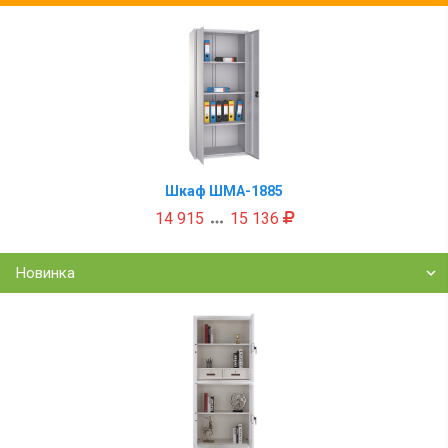
Шкаф ШМА-1885
14 915
15 136

Новинка