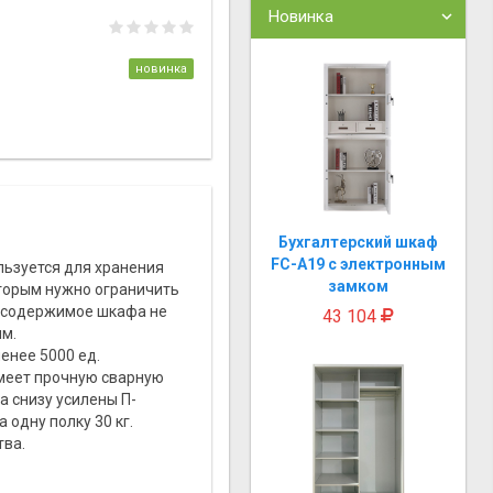
Новинка
новинка
Бухгалтерский шкаф
FC-A19 с электронным
ьзуется для хранения
замком
торым нужно ограничить
 содержимое шкафа не
43 104
мм.
енее 5000 ед.
имеет прочную сварную
а снизу усилены П-
одну полку 30 кг.
ва.