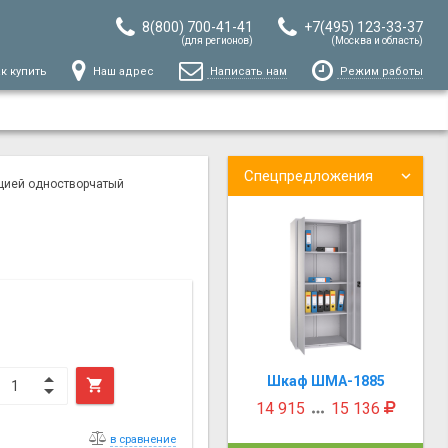
8(800) 700-41-41
+7(495) 123-33-37
(для регионов)
(Москва и область)
к купить
Наш адрес
Написать нам
Режим работы
Спецпредложения
цией одностворчатый
Шкаф ШМА-1885

14 915
15 136

в сравнение