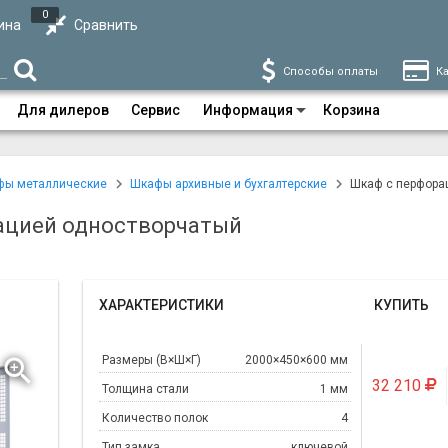
0
ина
Сравнить
Способы оплаты
Ка
Для дилеров
Сервис
Информация
Корзина
фы металлические
Шкафы архивные и бухгалтерские
Шкаф с перфора
ацией одностворчатый
ХАРАКТЕРИСТИКИ
КУПИТЬ
Размеры (В×Ш×Г)
2000×450×600 мм
32 210
Толщина стали
1 мм
Количество полок
4
Тип замка
ключевой