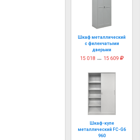
Шкаф металлический
с филенчатыми
дверьми
15 018
15 609

Шкаф-купе
металлический FC-G6
960