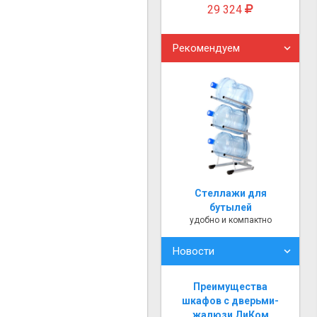
29 324
Рекомендуем
Стеллажи для
бутылей
удобно и компактно
Новости
Преимущества
шкафов с дверьми-
жалюзи ДиКом