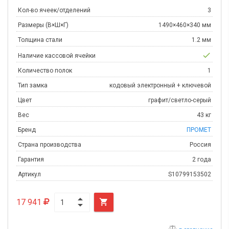
Кол-во ячеек/отделений
3
Размеры (В×Ш×Г)
1490×460×340 мм
Толщина стали
1.2 мм
check
Наличие кассовой ячейки
Количество полок
1
Тип замка
кодовый электронный + ключевой
Цвет
графит/светло-серый
Вес
43 кг
Бренд
ПРОМЕТ
Страна производства
Россия
Гарантия
2 года
Артикул
S10799153502
17 941
