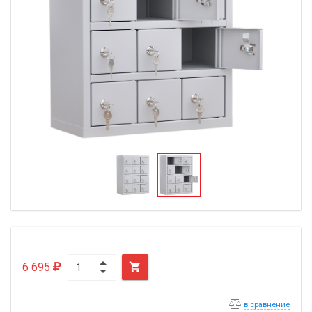
6 695

в сравнение