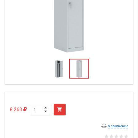
8 263

в сравнение