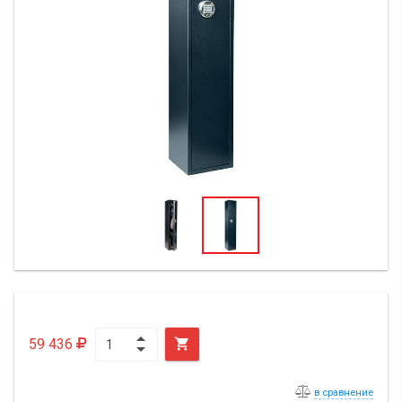
59 436

в сравнение