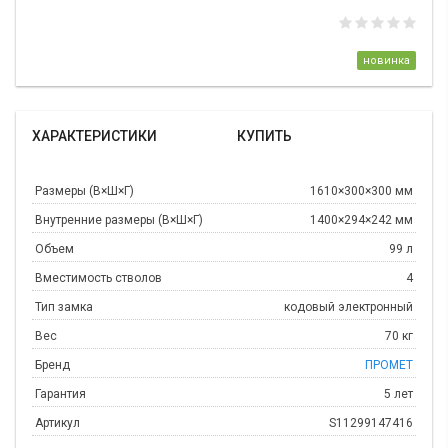
новинка
ХАРАКТЕРИСТИКИ
КУПИТЬ
Размеры (В×Ш×Г)
1610×300×300 мм
Внутренние размеры (В×Ш×Г)
1400×294×242 мм
Объем
99 л
Вместимость стволов
4
Тип замка
кодовый электронный
Вес
70 кг
Бренд
ПРОМЕТ
Гарантия
5 лет
Артикул
S11299147416