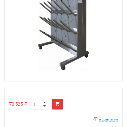
70 525

в сравнение