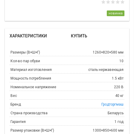
новинка
ХАРАКТЕРИСТИКИ
КУПИТЬ
Размеры (В×Ш×Г)
1260×820×580 мм
Кол-во пар обуви
10
Материал изготовления
сталь нержавеющая
Мощность потребления
1.5 кВт
Номинальное напряжение
220 В
Вес
40 кг
Бренд
Гродторгмаш
Страна производства
Беларусь
Гарантия
1 год
Размер упаковки (В×Ш×Г)
1300×850×600 мм