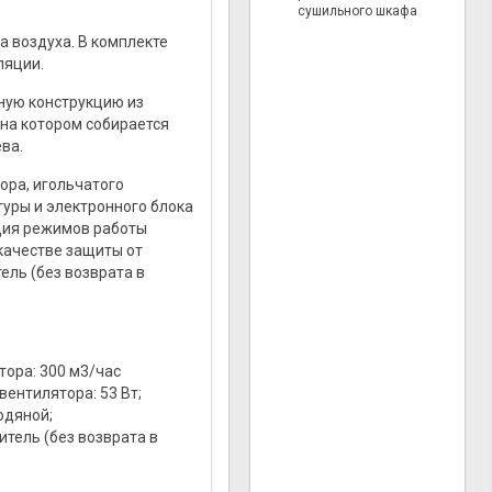
сушильного шкафа
 воздуха. В комплекте
ляции.
ную конструкцию из
на котором собирается
ва.
ора, игольчатого
туры и электронного блока
ция режимов работы
качестве защиты от
ель (без возврата в
ора: 300 м3/час
ентилятора: 53 Вт;
юдяной;
тель (без возврата в