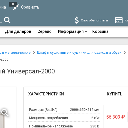
0
ина
Сравнить
Способы оплаты
Ка
Для дилеров
Сервис
Информация
Корзина
фы металлические
Шкафы сушильные и сушилки для одежды и обуви
-2000
й Универсал-2000
ХАРАКТЕРИСТИКИ
КУПИТЬ
Размеры (В×Ш×Г)
2000×650×512 мм
56 303
Мощность потребления
2 кВт
Номинальное напряжение
230 В