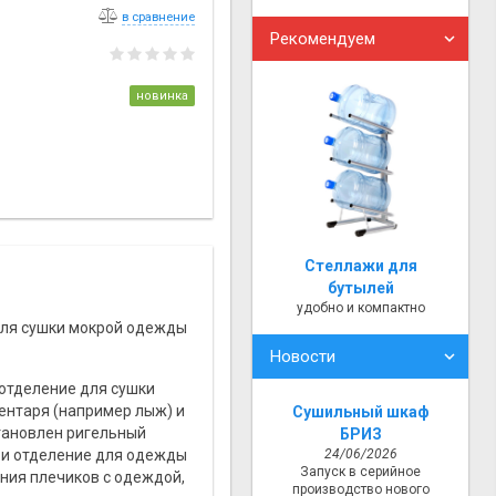
в сравнение
Рекомендуем
новинка
Стеллажи для
бутылей
удобно и компактно
ля сушки мокрой одежды
Новости
 отделение для сушки
ентаря (например лыж) и
Сушильный шкаф
становлен ригельный
БРИЗ
ри отделение для одежды
24/06/2026
Запуск в серийное
ния плечиков с одеждой,
производство нового