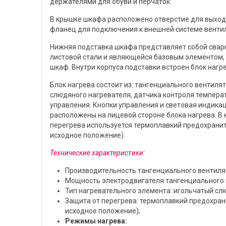
держателями для обуви и перчаток.
В крышке шкафа расположено отверстие для выхода
фланец для подключения к внешней системе венти
Нижняя подставка шкафа представляет собой свар
листовой стали и являющейся базовым элементом, 
шкаф. Внутри корпуса подставки встроен блок нагре
Блок нагрева состоит из: тангенциального вентилят
слюдяного нагревателя, датчика контроля темпера
управления. Кнопки управления и световая индика
расположены на лицевой стороне блока нагрева. В 
перегрева используется термоплавкий предохранит
исходное положение).
Технические характеристики:
Производительность тангенциального вентилят
Мощность электродвигателя тангенциального в
Тип нагревательного элемента: игольчатый сл
Защита от перегрева: термоплавкий предохрани
исходное положение);
Режимы нагрева: