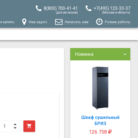
8(800) 700-41-41
+7(495) 123-33-37
(для регионов)
(Москва и область)
к купить
Наш адрес
Написать нам
Режим работы
Новинка
Шкаф сушильный
БРИЗ

126 758