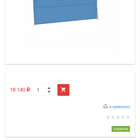
18 140

в сравнение
новинка