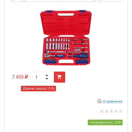
7 459

Дарим скидку 15 %
в сравнение
популярность: 0.50