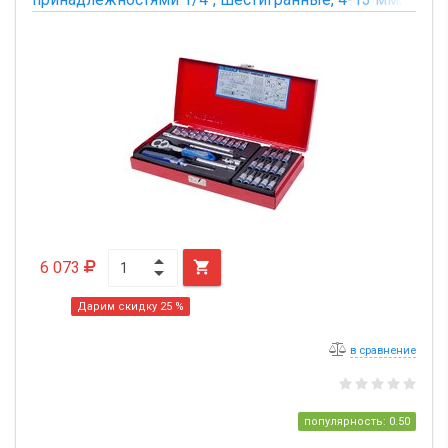
31 предмет
6 073

Дарим скидку 25 %
в сравнение
популярность: 0.50