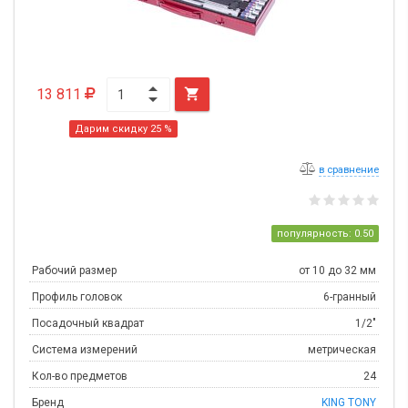
13 811

Дарим скидку 25 %
в сравнение
популярность: 0.50
Рабочий размер
от 10 до 32 мм
Профиль головок
6-гранный
Посадочный квадрат
1/2"
Система измерений
метрическая
Кол-во предметов
24
Бренд
KING TONY