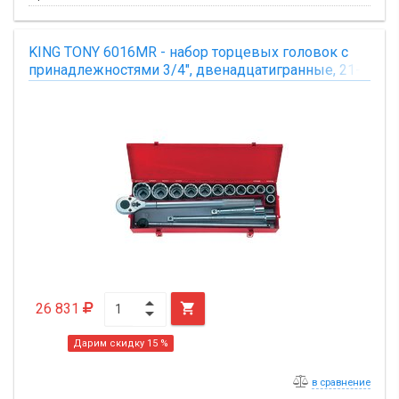
KING TONY 6016MR - набор торцевых головок с
принадлежностями 3/4", двенадцатигранные, 21-
50 мм, 16 предметов
26 831

Дарим скидку 15 %
в сравнение