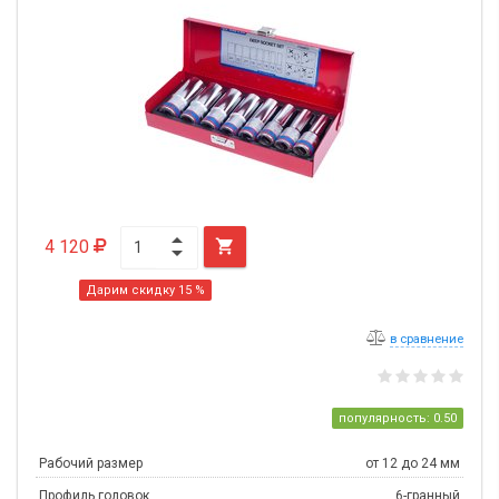
4 120

Дарим скидку 15 %
в сравнение
популярность: 0.50
Рабочий размер
от 12 до 24 мм
Профиль головок
6-гранный