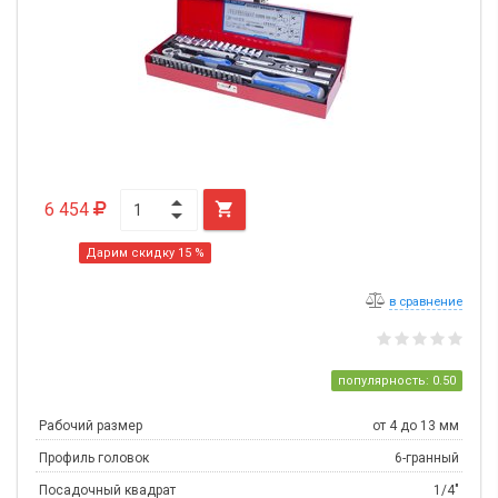
6 454

Дарим скидку 15 %
в сравнение
популярность: 0.50
Рабочий размер
от 4 до 13 мм
Профиль головок
6-гранный
Посадочный квадрат
1/4"