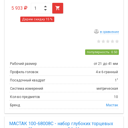
5 933

Дарим скидку 15 %
в сравнение
популярность: 0.50
Рабочий размер
от 21 до 41 мм
Профиль головок
4 и 6-гранный
Посадочный квадрат
1"
Система измерений
метрическая
Кол-во предметов
10
Бренд
Мастак
МАСТАК 100-68008C - набор глубоких торцевых