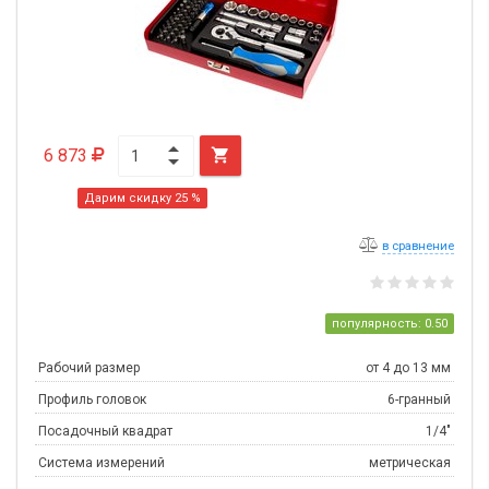
6 873

Дарим скидку 25 %
в сравнение
популярность: 0.50
Рабочий размер
от 4 до 13 мм
Профиль головок
6-гранный
Посадочный квадрат
1/4"
Система измерений
метрическая