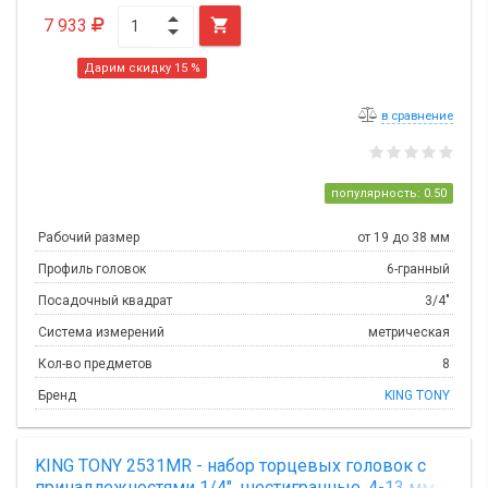
7 933

Дарим скидку 15 %
в сравнение
популярность: 0.50
Рабочий размер
от 19 до 38 мм
Профиль головок
6-гранный
Посадочный квадрат
3/4"
Система измерений
метрическая
Кол-во предметов
8
Бренд
KING TONY
KING TONY 2531MR - набор торцевых головок с
принадлежностями 1/4", шестигранные, 4-13 мм,