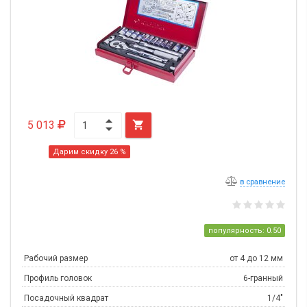
5 013

Дарим скидку 26 %
в сравнение
популярность: 0.50
Рабочий размер
от 4 до 12 мм
Профиль головок
6-гранный
Посадочный квадрат
1/4"