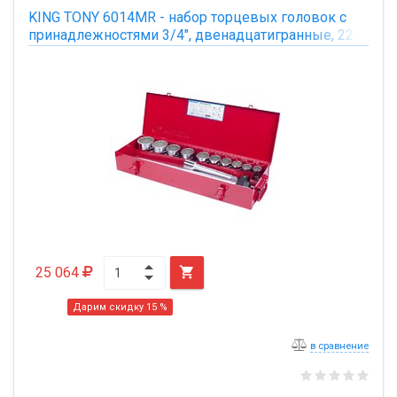
KING TONY 6014MR - набор торцевых головок с
принадлежностями 3/4", двенадцатигранные, 22-
50 мм, 14 предметов
25 064

Дарим скидку 15 %
в сравнение