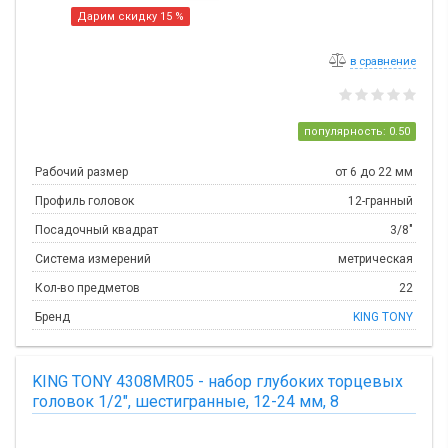
Дарим скидку 15 %
в сравнение
популярность: 0.50
Рабочий размер
от 6 до 22 мм
Профиль головок
12-гранный
Посадочный квадрат
3/8"
Система измерений
метрическая
Кол-во предметов
22
Бренд
KING TONY
KING TONY 4308MR05 - набор глубоких торцевых
головок 1/2", шестигранные, 12-24 мм, 8
предметов