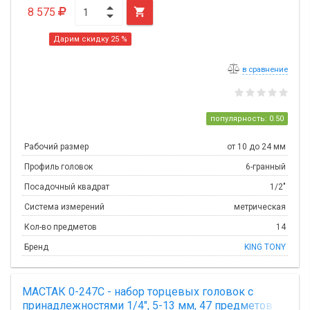
8 575

Дарим скидку 25 %
в сравнение
популярность: 0.50
Рабочий размер
от 10 до 24 мм
Профиль головок
6-гранный
Посадочный квадрат
1/2"
Система измерений
метрическая
Кол-во предметов
14
Бренд
KING TONY
МАСТАК 0-247C - набор торцевых головок с
принадлежностями 1/4", 5-13 мм, 47 предметов