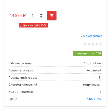
14 834

Дарим скидку 15 %
в сравнение
популярность: 0.50
Рабочий размер
от 17 до 41 мм
Профиль головок
6-гранный
Посадочный квадрат
1"
Система измерений
метрическая
Кол-во предметов
8
Бренд
KING TONY