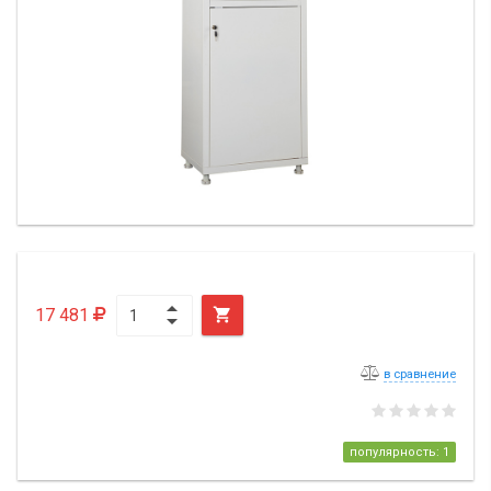
17 481

в сравнение
популярность: 1