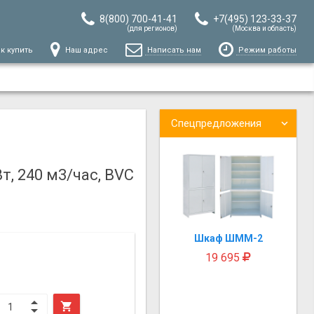
8(800) 700-41-41
+7(495) 123-33-37
(для регионов)
(Москва и область)
к купить
Наш адрес
Написать нам
Режим работы
Спецпредложения
, 240 м3/час, BVC
Шкаф ШММ-2
19 695
