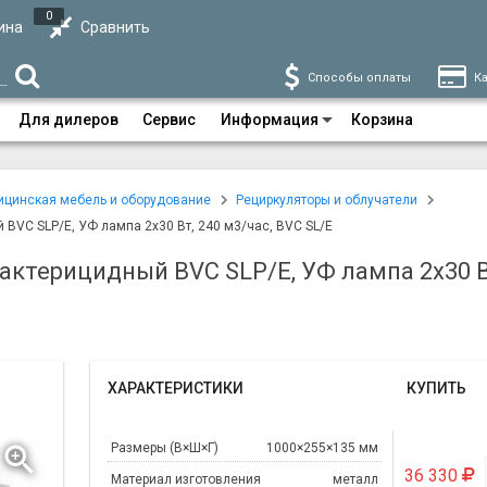
0
ина
Сравнить
Способы оплаты
Ка
Для дилеров
Сервис
Информация
Корзина
цинская мебель и оборудование
Рециркуляторы и облучатели
 BVC SLP/E, УФ лампа 2х30 Вт, 240 м3/час, BVC SL/E
актерицидный BVC SLP/E, УФ лампа 2х30 Вт
ХАРАКТЕРИСТИКИ
КУПИТЬ
Размеры (В×Ш×Г)
1000×255×135 мм
36 330
Материал изготовления
металл