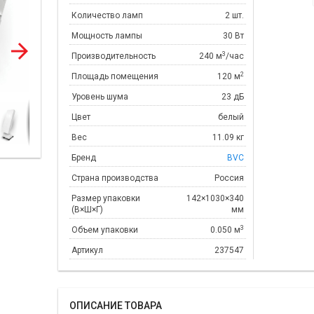
Количество ламп
2 шт.
Мощность лампы
30 Вт
3
Производительность
240 м
/час
2
Площадь помещения
120 м
Уровень шума
23 дБ
Цвет
белый
Вес
11.09 кг
Бренд
BVC
Страна производства
Россия
Размер упаковки
142×1030×340
(В×Ш×Г)
мм
3
Объем упаковки
0.050 м
Артикул
237547
ОПИСАНИЕ ТОВАРА