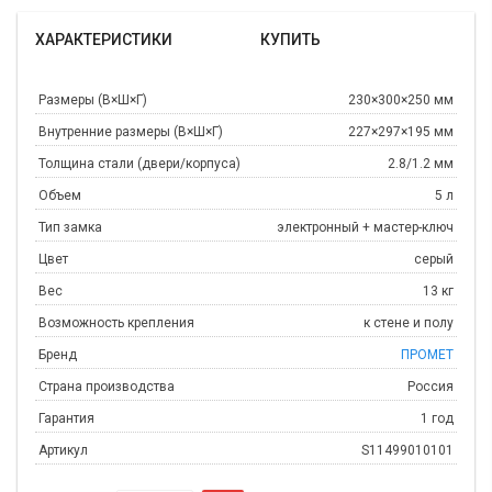
ХАРАКТЕРИСТИКИ
КУПИТЬ
Размеры (В×Ш×Г)
230×300×250 мм
Внутренние размеры (В×Ш×Г)
227×297×195 мм
Толщина стали (двери/корпуса)
2.8/1.2 мм
Объем
5 л
Тип замка
электронный + мастер-ключ
Цвет
серый
Вес
13 кг
Возможность крепления
к стене и полу
Бренд
ПРОМЕТ
Страна производства
Россия
Гарантия
1 год
Артикул
S11499010101