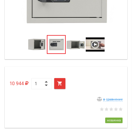
10 944

в сравнение
новинка