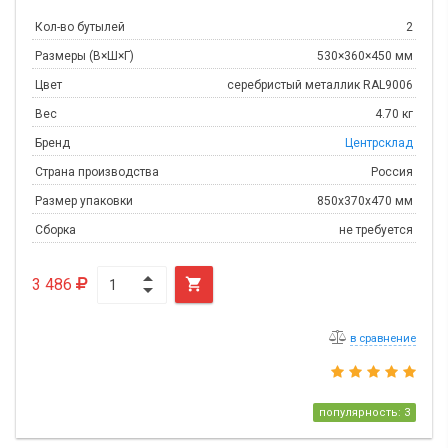
Кол-во бутылей
2
Размеры (В×Ш×Г)
530×360×450 мм
Цвет
серебристый металлик RAL9006
Вес
4.70 кг
Бренд
Центрсклад
Страна производства
Россия
Размер упаковки
850х370х470 мм
Сборка
не требуется
3 486

в сравнение
популярность: 3