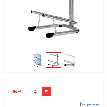
3 486

в сравнение