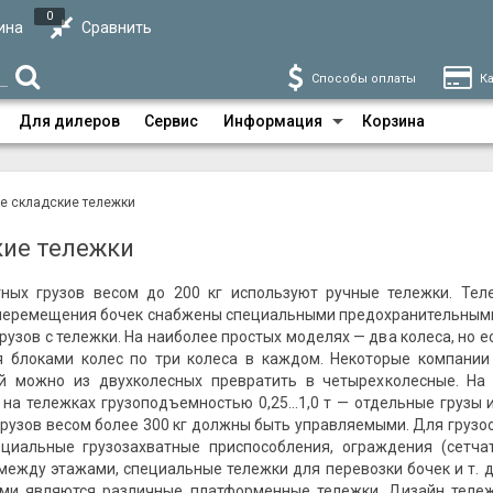
0
ина
Сравнить
Способы оплаты
Ка
Для дилеров
Сервис
Информация
Корзина
е складские тележки
кие тележки
ных грузов весом до 200 кг используют ручные тележки. Тел
перемещения бочек снабжены специальными предохранительными 
узов с тележки. На наиболее простых моделях — два колеса, но е
блоками колес по три колеса в каждом. Некоторые компании 
й можно из двухколесных превратить в четырехколесные. На 
 на тележках грузоподъемностью 0,25...1,0 т — отдельные грузы
грузов весом более 300 кг должны быть управляемыми. Для грузо
ециальные грузозахватные приспособления, ограждения (сетч
между этажами, специальные тележки для перевозки бочек и т. 
ми являются различные платформенные тележки. Дизайн тележк