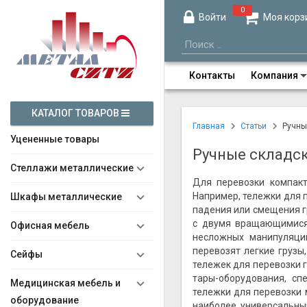
0
Войти
Моя корз
Контакты
Компания
КАТАЛОГ ТОВАРОВ
Главная
Статьи
Ручны
Уцененные товары
Ручные складс
Стеллажи металлические
Для перевозки компакт
Например, тележки для 
Шкафы металлические
падения или смещения гр
с двумя вращающимися 
Офисная мебель
несложных манипуляци
перевозят легкие грузы,
Сейфы
тележек для перевозки 
тары-оборудования, сп
Медицинская мебель и
тележки для перевозки 
оборудование
наиболее универсальны