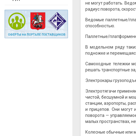
не могут работать. Вед
радиус поворота, скорос
Ведомые паллетные/плат
способностью.
Паллетные/платформенные
В модельном ряду таких
подножке и перемещаясь
Самоходные тележки мо
решать транспортные за
Электрокары грузоподъем
Электротягачи применяю
чистой, бесшумной и мо
станции, аэропорты, ра
и прицепов. Они могут 
поворота — управляемое
малых пространствах, н
Колесные обычные или м