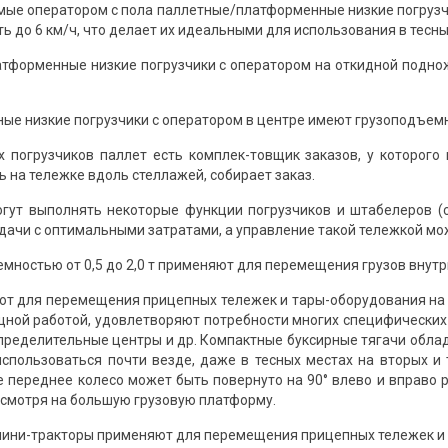
омые оператором с пола паллетные/платформенные низкие погрузч
ть до 6 км/ч, что делает их идеальными для использования в тесны
форменные низкие погрузчики с оператором на откидной поднож
 низкие погрузчики с оператором в центре имеют грузоподъемност
 погрузчиков паллет есть комплек-товщик заказов, у которого 
 на тележке вдоль стеллажей, собирает заказ.
гут выполнять некоторые функции погрузчиков и штабелеров (с
дачи с оптимальными затратами, а управление такой тележкой мо
ностью от 0,5 до 2,0 т применяют для перемещения грузов внутри 
т для перемещения прицепных тележек и тары-оборудования на ко
щной работой, удовлетворяют потребности многих специфических
спределительные центры и др. Компактные буксирные тягачи обл
использоваться почти везде, даже в тесных местах на вторых 
 переднее колесо может быть повернуто на 90° влево и вправо р
есмотря на большую грузовую платформу.
ини-тракторы применяют для перемещения прицепных тележек и т