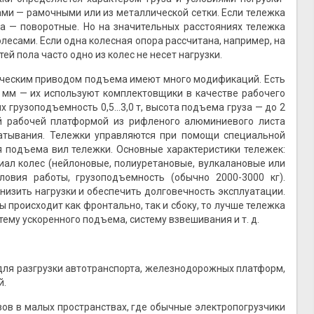
тами — рамочными или из металлической сетки. Если тележка
са — поворотные. Но на значительных расстояниях тележка
лесами. Если одна колесная опора рассчитана, например, на
тей пола часто одно из колес не несет нагрузки.
ческим приводом подъема имеют много модификаций. Есть
мм — их используют комплектовщики в качестве рабочего
 грузоподъемность 0,5...3,0 т, высота подъема груза — до 2
й рабочей платформой из рифленого алюминиевого листа
атывания. Тележки управляются при помощи специальной
я подъема вил тележки. Основные характеристики тележек:
риал колес (нейлоновые, полиуретановые, вулкалановые или
ловия работы, грузоподъемность (обычно 2000-3000 кг).
низить нагрузки и обеспечить долговечность эксплуатации.
 происходит как фронтально, так и сбоку, то лучше тележка
ему ускоренного подъема, систему взвешивания и т. д.
для разгрузки автотранспорта, железнодорожных платформ,
й.
в в малых пространствах, где обычные электропогрузчики