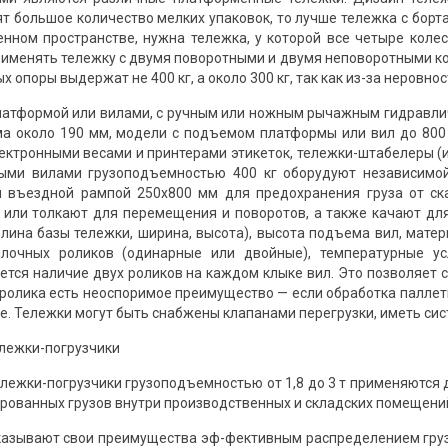
ят большое количество мелких упаковок, то лучше тележка с бор
енном пространстве, нужна тележка, у которой все четыре коле
рименять тележку с двумя поворотными и двумя неповоротными ко
ых опоры выдержат не 400 кг, а около 300 кг, так как из-за неровнос
латформой или вилами, с ручным или ножным рычажным гидравли
а около 190 мм, модели с подъемом платформы или вил до 800 
лектронными весами и принтерами этикеток, тележки-штабелеры (их
ыми вилами грузоподъемностью 400 кг оборудуют независимо
 въездной рампой 250x800 мм для предохранения груза от ск
т или толкают для перемещения и поворотов, а также качают дл
длина базы тележки, ширина, высота), высота подъема вил, мате
илочных роликов (одинарные или двойные), температурные ус
тся наличие двух роликов на каждом клыке вил. Это позволяет с
 ролика есть неоспоримое преимущество — если обработка паллеты
е. Тележки могут быть снабжены клапанами перегрузки, иметь сист
лежки-погрузчики
ежки-погрузчики грузоподъемностью от 1,8 до 3 т применяются 
ованных грузов внутри производственных и складских помещени
азывают свои преимущества эф-фективным распределением грузо