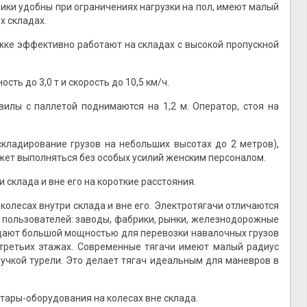
ики удобны при ограничениях нагрузки на пол, имеют малый
х складах.
ке эффективно работают на складах с высокой пропускной
ь до 3,0 т и скорость до 10,5 км/ч.
вилы с паллетой поднимаются на 1,2 м. Оператор, стоя на
кладирование грузов на небольших высотах до 2 метров),
жет выполняться без особых усилий женским персоналом.
склада и вне его на короткие расстояния.
лесах внутри склада и вне его. Электротягачи отличаются
 пользователей: заводы, фабрики, рынки, железнодорожные
адают большой мощностью для перевозки навалочных грузов
и третьих этажах. Современные тягачи имеют малый радиус
учкой турели. Это делает тягач идеальным для маневров в
ары-оборудования на колесах вне склада.