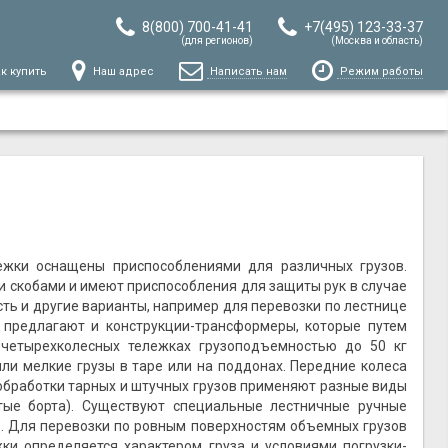
8(800) 700-41-41
+7(495) 123-33-37
(для регионов)
(Москва и область)
к купить
Наш адрес
Написать нам
Режим работы
ежки оснащены приспособлениями для различных грузов.
скобами и имеют приспособления для защиты рук в случае
сть и другие варианты, например для перевозки по лестнице
предлагают и конструкции-трансформеры, которые путем
четырехколесных тележках грузоподъемностью до 50 кг
 или мелкие грузы в таре или на поддонах. Передние колеса
обработки тарных и штучных грузов применяют разные виды
атые борта). Существуют специальные лестничные ручные
д. Для перевозки по ровным поверхностям объемных грузов
и определяется характером груза и условиями погрузки-