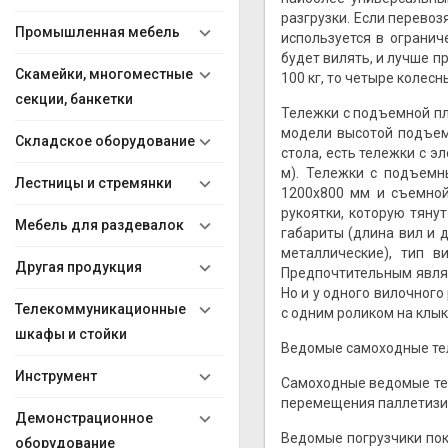
разгрузки. Если перевоз
Промышленная мебель
используется в огранич
будет вилять, и лучше п
Скамейки, многоместные
100 кг, то четыре колесн
секции, банкетки
Тележки с подъемной п
модели высотой подъем
Складское оборудование
стола, есть тележки с э
м). Тележки с подъемн
Лестницы и стремянки
1200x800 мм и съемной
рукоятки, которую тяну
Мебель для раздевалок
габариты (длина вил и 
металлические), тип в
Другая продукция
Предпочтительным являе
Но и у одного вилочного
Телекоммуникационные
с одним роликом на клык
шкафы и стойки
Ведомые самоходные те
Инструмент
Самоходные ведомые тел
перемещения паллетизир
Демонстрационное
Ведомые погрузчики пок
оборудование