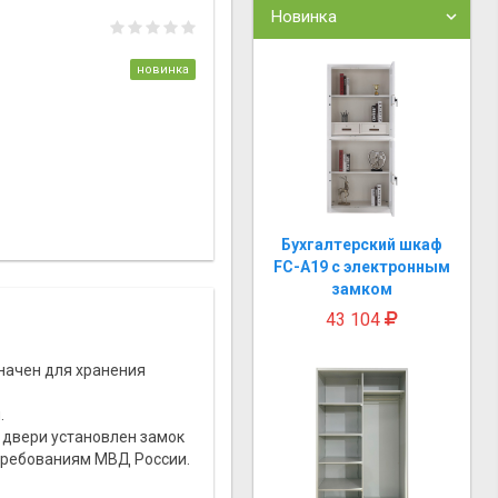
Новинка
новинка
Бухгалтерский шкаф
FC-A19 с электронным
замком
43 104
ачен для хранения
.
 двери установлен замок
требованиям МВД России.