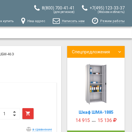
8(800) 700-41-41
+7(495) 123-33-37
(для регионов)
(Москва и область)
к купить
Наш адрес
Написать нам
Режим работы
Спецпредложения
ШБМ-46Э
Шкаф ШМА-1885

14 915
15 136

в сравнение