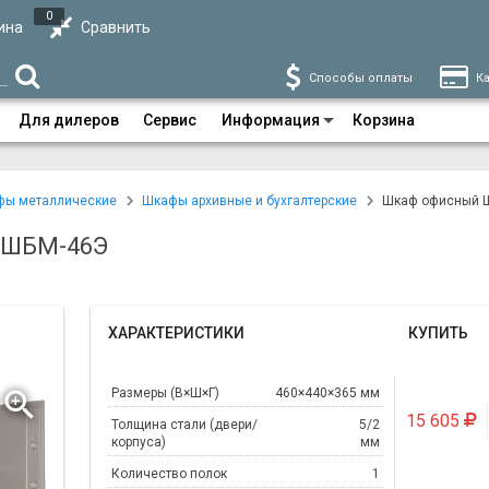
0
ина
Сравнить
Способы оплаты
Ка
Для дилеров
Сервис
Информация
Корзина
фы металлические
Шкафы архивные и бухгалтерские
Шкаф офисный 
 ШБМ-46Э
ХАРАКТЕРИСТИКИ
КУПИТЬ
Размеры (В×Ш×Г)
460×440×365 мм
15 605
Толщина стали (двери/
5/2
корпуса)
мм
Количество полок
1