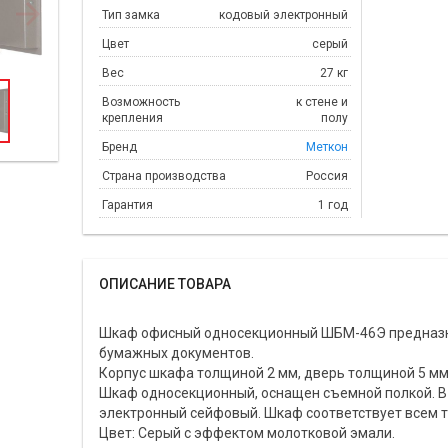
Тип замка
кодовый электронный
Цвет
серый
Вес
27 кг
Возможность
к стене и
крепления
полу
Бренд
Меткон
Страна производства
Россия
Гарантия
1 год
ОПИСАНИЕ ТОВАРА
Шкаф офисный односекционный ШБМ-46Э предназн
бумажных документов.
Корпус шкафа толщиной 2 мм, дверь толщиной 5 мм
Шкаф односекционный, оснащен съемной полкой. В
электронный сейфовый. Шкаф соответствует всем 
Цвет: Серый с эффектом молотковой эмали.