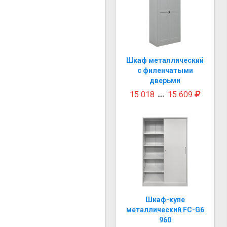
Шкаф металлический
с филенчатыми
дверьми
15 018
15 609

Шкаф-купе
металлический FC-G6
960