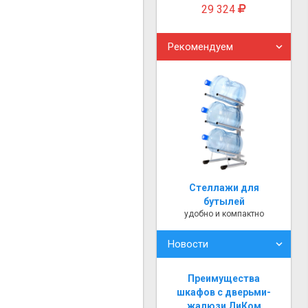
29 324
Рекомендуем
Стеллажи для
бутылей
удобно и компактно
Новости
Преимущества
шкафов с дверьми-
жалюзи ДиКом