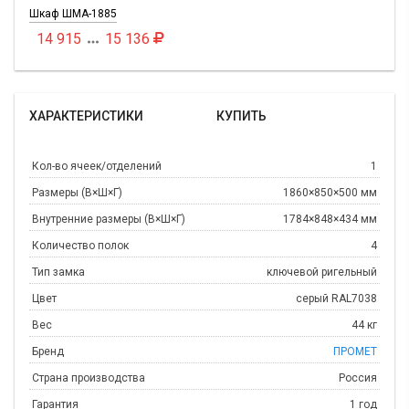
Шкаф ШМА-1885
14 915
15 136

ХАРАКТЕРИСТИКИ
КУПИТЬ
Кол-во ячеек/отделений
1
Размеры (В×Ш×Г)
1860×850×500 мм
Внутренние размеры (В×Ш×Г)
1784×848×434 мм
Количество полок
4
Тип замка
ключевой ригельный
Цвет
серый RAL7038
Вес
44 кг
Бренд
ПРОМЕТ
Страна производства
Россия
Гарантия
1 год