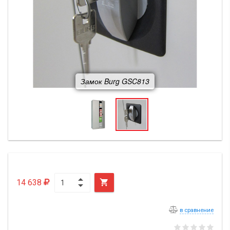
Замок Burg GSC813
14 638

в сравнение