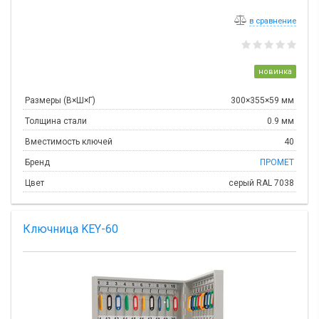
в сравнение
новинка
Размеры (В×Ш×Г)
300×355×59 мм
Толщина стали
0.9 мм
Вместимость ключей
40
Бренд
ПРОМЕТ
Цвет
серый RAL 7038
Ключница KEY-60