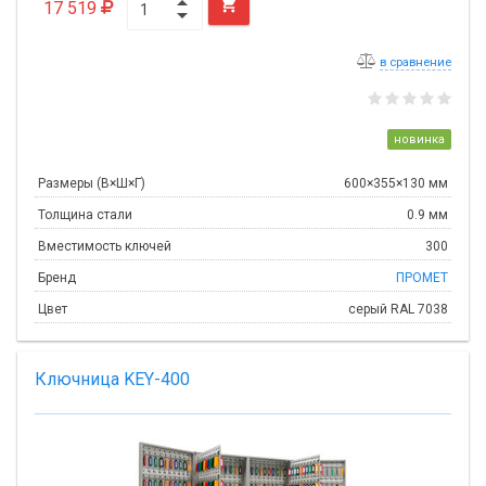

17 519
в сравнение
новинка
Размеры (В×Ш×Г)
600×355×130 мм
Толщина стали
0.9 мм
Вместимость ключей
300
Бренд
ПРОМЕТ
Цвет
серый RAL 7038
Ключница KEY-400