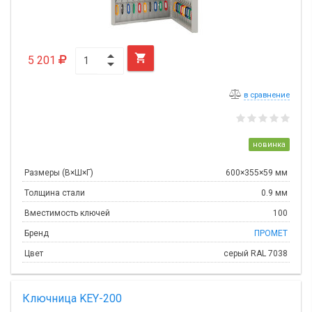

5 201
в сравнение
новинка
Размеры (В×Ш×Г)
600×355×59 мм
Толщина стали
0.9 мм
Вместимость ключей
100
Бренд
ПРОМЕТ
Цвет
серый RAL 7038
Ключница KEY-200