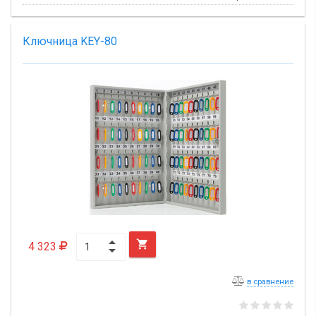
Ключница KEY-80

4 323
в сравнение