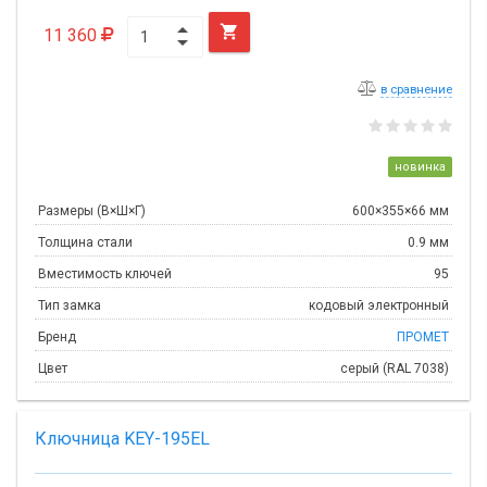

11 360
в сравнение
новинка
Размеры (В×Ш×Г)
600×355×66 мм
Толщина стали
0.9 мм
Вместимость ключей
95
Тип замка
кодовый электронный
Бренд
ПРОМЕТ
Цвет
серый (RAL 7038)
Ключница KEY-195EL