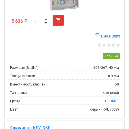

5 636
в сравнение
новинка
Размеры (В×Ш×Г)
602×367×40 мм
Толщина стали
0.9 мм
Вместимость ключей
50
Тип замка
ключевой
Бренд
ПРОМЕТ
Цвет
серый (RAL 7038)
Ключница KEY-35EL