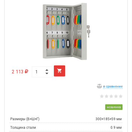

2 113
в сравнение
новинка
Размеры (В×Ш×Г)
300×185×59 мм
Толщина стали
0.9 мм