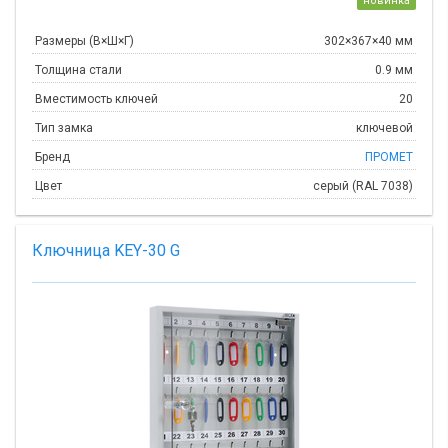
новинка
Размеры (В×Ш×Г)
302×367×40 мм
Толщина стали
0.9 мм
Вместимость ключей
20
Тип замка
ключевой
Бренд
ПРОМЕТ
Цвет
серый (RAL 7038)
Ключница KEY-30 G