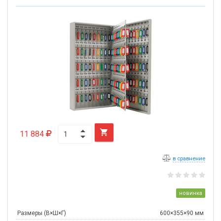

11 884
в сравнение
новинка
Размеры (В×Ш×Г)
600×355×90 мм