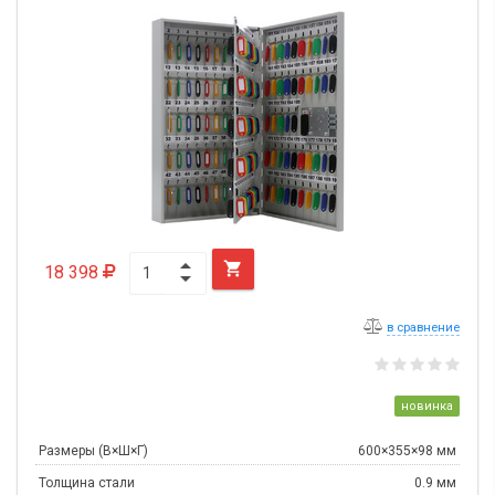

18 398
в сравнение
новинка
Размеры (В×Ш×Г)
600×355×98 мм
Толщина стали
0.9 мм