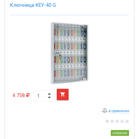
Ключница KEY-40 G

4 758
в сравнение
новинка