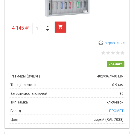

4 145
в сравнение
новинка
Размеры (В×Ш×Г)
402×367×40 мм
Толщина стали
0.9 мм
Вместимость ключей
30
Тип замка
ключевой
Бренд
ПРОМЕТ
Цвет
серый (RAL 7038)