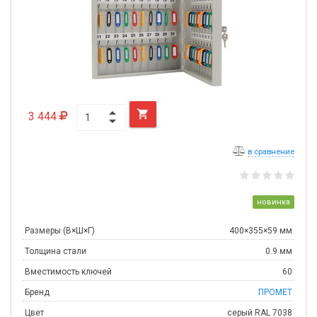

3 444
в сравнение
новинка
Размеры (В×Ш×Г)
400×355×59 мм
Толщина стали
0.9 мм
Вместимость ключей
60
Бренд
ПРОМЕТ
Цвет
серый RAL 7038