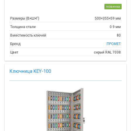
новинка
Размеры (В×Ш×Г)
500×355×59 мм
Толщина стали
0.9 мм
Вместимость ключей
80
Бренд
ПРОМЕТ
Цвет
серый RAL 7038
Ключница KEY-100