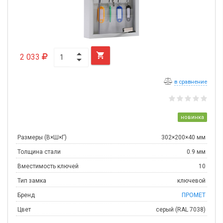

2 033
в сравнение
новинка
Размеры (В×Ш×Г)
302×200×40 мм
Толщина стали
0.9 мм
Вместимость ключей
10
Тип замка
ключевой
Бренд
ПРОМЕТ
Цвет
серый (RAL 7038)