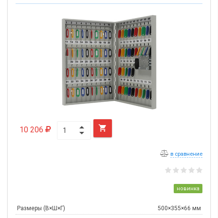

10 206
в сравнение
новинка
Размеры (В×Ш×Г)
500×355×66 мм