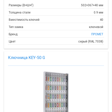
Размеры (В×Ш×Г)
502×367×40 мм
Толщина стали
0.9 мм
Вместимость ключей
40
Тип замка
ключевой
Бренд
ПРОМЕТ
Цвет
серый (RAL 7038)
Ключница KEY-50 G