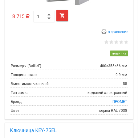

8 715
в сравнение
новинка
Размеры (В×Ш×Г)
400×355×66 мм
Толщина стали
0.9 мм
Вместимость ключей
55
Тип замка
кодовый электронный
Бренд
ПРОМЕТ
Цвет
серый RAL 7038
Ключница KEY-75EL