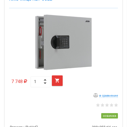

7 748
в сравнение
новинка