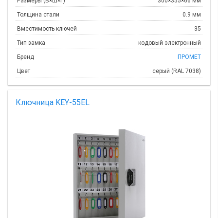
Размеры (В×Ш×Г)
300×355×66 мм
Толщина стали
0.9 мм
Вместимость ключей
35
Тип замка
кодовый электронный
Бренд
ПРОМЕТ
Цвет
серый (RAL 7038)
Ключница KEY-55EL