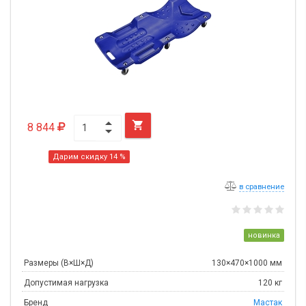

8 844
Дарим скидку 14 %
в сравнение
новинка
Размеры (В×Ш×Д)
130×470×1000 мм
Допустимая нагрузка
120 кг
Бренд
Мастак