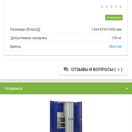
новинка
Размеры (В×Ш×Д)
130×470×1000 мм
Допустимая нагрузка
100 кг
Бренд
Мастак


ОТЗЫВЫ И ВОПРОСЫ (
)
Новинка