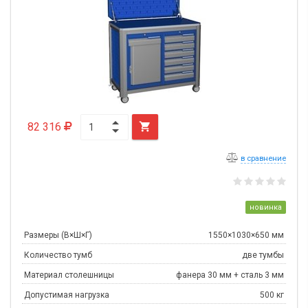
82 316

в сравнение
новинка
Размеры (В×Ш×Г)
1550×1030×650 мм
Количество тумб
две тумбы
Материал столешницы
фанера 30 мм + сталь 3 мм
Допустимая нагрузка
500 кг