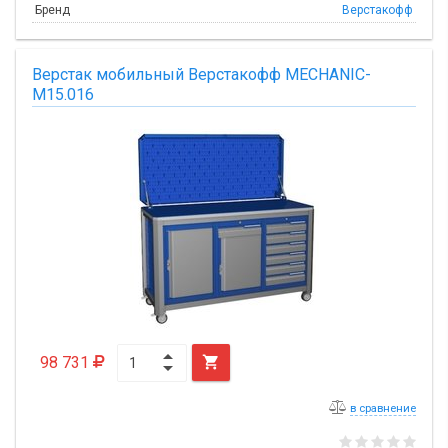
Бренд
Верстакофф
Верстак мобильный Верстакофф MECHANIC-
М15.016
98 731

в сравнение