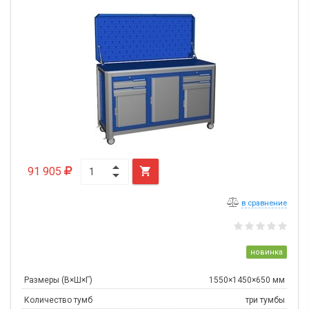
91 905

в сравнение
новинка
Размеры (В×Ш×Г)
1550×1450×650 мм
Количество тумб
три тумбы