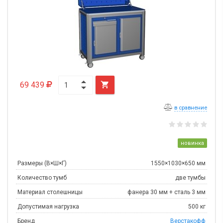
69 439

в сравнение
новинка
Размеры (В×Ш×Г)
1550×1030×650 мм
Количество тумб
две тумбы
Материал столешницы
фанера 30 мм + сталь 3 мм
Допустимая нагрузка
500 кг
Бренд
Верстакофф