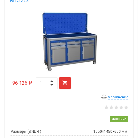
М15.222
96 126

в сравнение
новинка
Размеры (В×Ш×Г)
1550×1450×650 мм