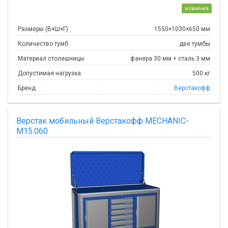
новинка
Размеры (В×Ш×Г)
1550×1030×650 мм
Количество тумб
две тумбы
Материал столешницы
фанера 30 мм + сталь 3 мм
Допустимая нагрузка
500 кг
Бренд
Верстакофф
Верстак мобильный Верстакофф MECHANIC-
М15.060