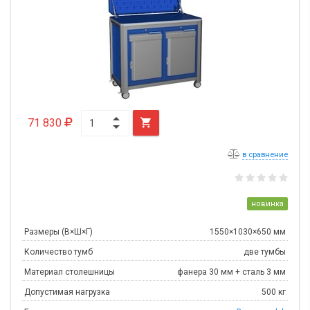
71 830

в сравнение
новинка
Размеры (В×Ш×Г)
1550×1030×650 мм
Количество тумб
две тумбы
Материал столешницы
фанера 30 мм + сталь 3 мм
Допустимая нагрузка
500 кг