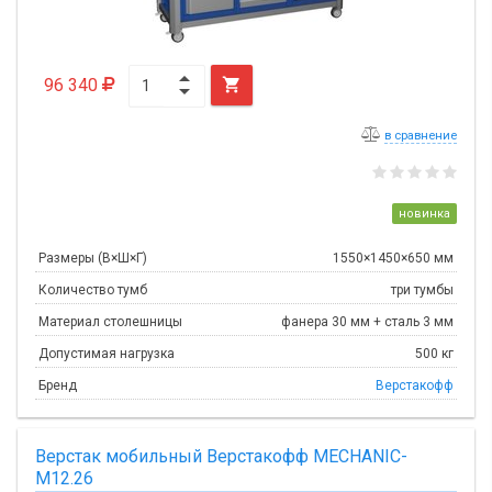
96 340

в сравнение
новинка
Размеры (В×Ш×Г)
1550×1450×650 мм
Количество тумб
три тумбы
Материал столешницы
фанера 30 мм + сталь 3 мм
Допустимая нагрузка
500 кг
Бренд
Верстакофф
Верстак мобильный Верстакофф MECHANIC-
М12.26