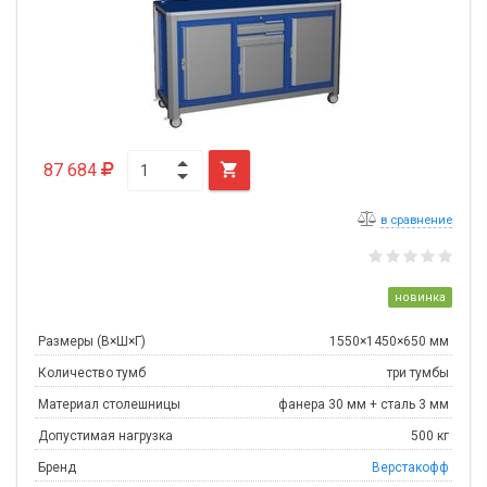
87 684

в сравнение
новинка
Размеры (В×Ш×Г)
1550×1450×650 мм
Количество тумб
три тумбы
Материал столешницы
фанера 30 мм + сталь 3 мм
Допустимая нагрузка
500 кг
Бренд
Верстакофф