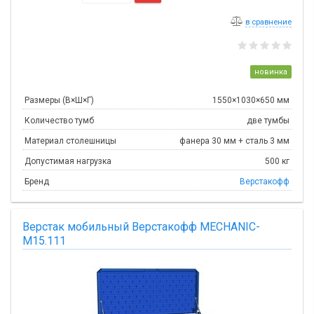
в сравнение
новинка
Размеры (В×Ш×Г)
1550×1030×650 мм
Количество тумб
две тумбы
Материал столешницы
фанера 30 мм + сталь 3 мм
Допустимая нагрузка
500 кг
Бренд
Верстакофф
Верстак мобильный Верстакофф MECHANIC-
М15.111