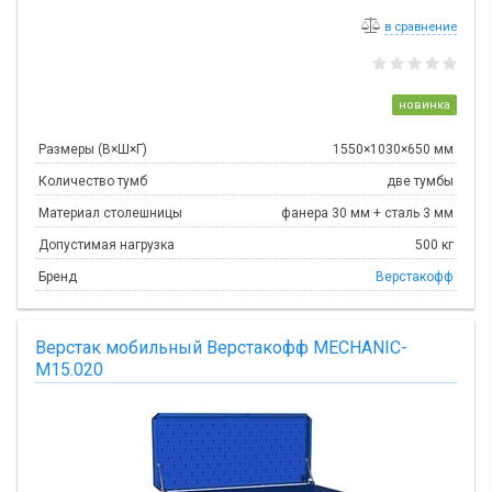
в сравнение
новинка
Размеры (В×Ш×Г)
1550×1030×650 мм
Количество тумб
две тумбы
Материал столешницы
фанера 30 мм + сталь 3 мм
Допустимая нагрузка
500 кг
Бренд
Верстакофф
Верстак мобильный Верстакофф MECHANIC-
М15.020