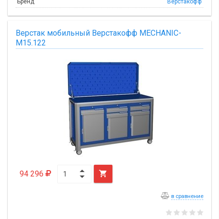
Бренд
Верстакофф
Верстак мобильный Верстакофф MECHANIC-
М15.122
94 296

в сравнение