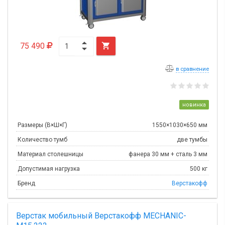
75 490

в сравнение
новинка
Размеры (В×Ш×Г)
1550×1030×650 мм
Количество тумб
две тумбы
Материал столешницы
фанера 30 мм + сталь 3 мм
Допустимая нагрузка
500 кг
Бренд
Верстакофф
Верстак мобильный Верстакофф MECHANIC-