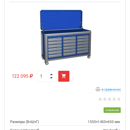
122 095

в сравнение
новинка
Размеры (В×Ш×Г)
1550×1450×650 мм