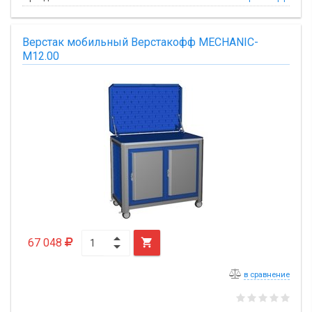
Верстак мобильный Верстакофф MECHANIC-
М12.00
67 048

в сравнение