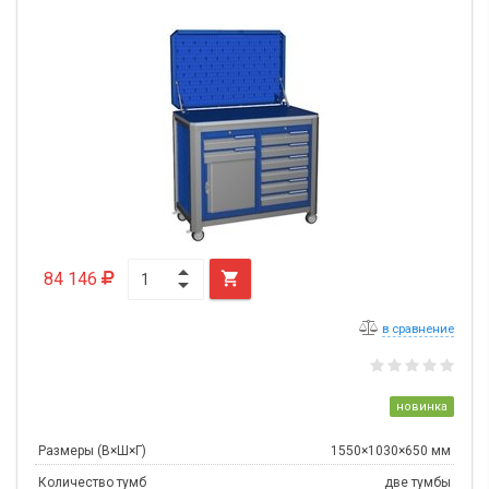
84 146

в сравнение
новинка
Размеры (В×Ш×Г)
1550×1030×650 мм
Количество тумб
две тумбы