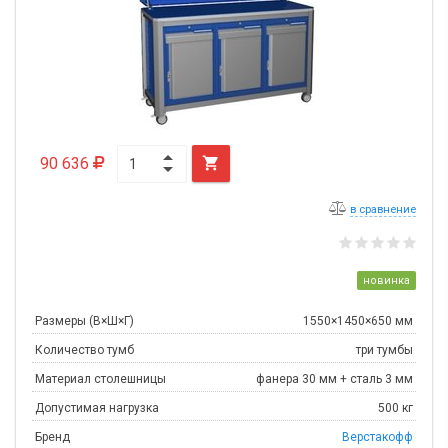
90 636

в сравнение
новинка
Размеры (В×Ш×Г)
1550×1450×650 мм
Количество тумб
три тумбы
Материал столешницы
фанера 30 мм + сталь 3 мм
Допустимая нагрузка
500 кг
Бренд
Верстакофф