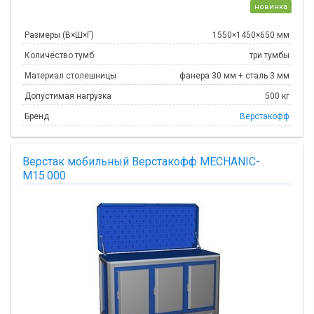
новинка
Размеры (В×Ш×Г)
1550×1450×650 мм
Количество тумб
три тумбы
Материал столешницы
фанера 30 мм + сталь 3 мм
Допустимая нагрузка
500 кг
Бренд
Верстакофф
Верстак мобильный Верстакофф MECHANIC-
М15.000