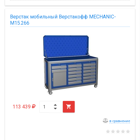
Верстак мобильный Верстакофф MECHANIC-
М15.266
113 439

в сравнение