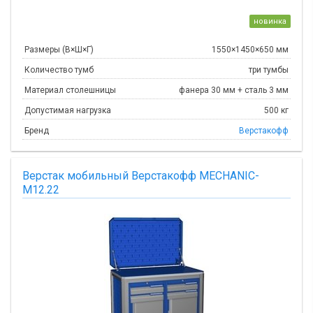
новинка
Размеры (В×Ш×Г)
1550×1450×650 мм
Количество тумб
три тумбы
Материал столешницы
фанера 30 мм + сталь 3 мм
Допустимая нагрузка
500 кг
Бренд
Верстакофф
Верстак мобильный Верстакофф MECHANIC-
М12.22