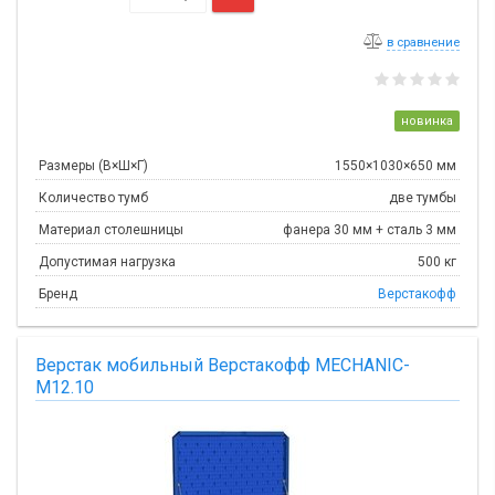
в сравнение
новинка
Размеры (В×Ш×Г)
1550×1030×650 мм
Количество тумб
две тумбы
Материал столешницы
фанера 30 мм + сталь 3 мм
Допустимая нагрузка
500 кг
Бренд
Верстакофф
Верстак мобильный Верстакофф MECHANIC-
М12.10