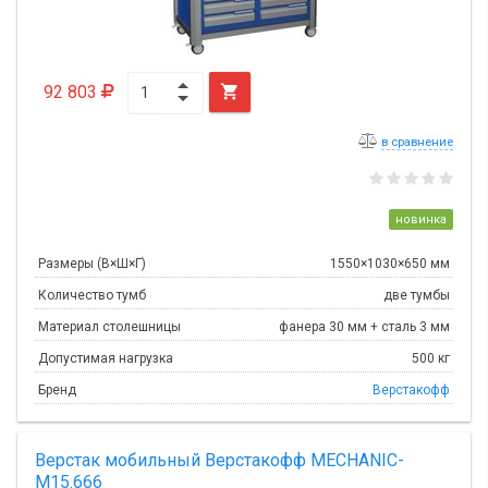
92 803

в сравнение
новинка
Размеры (В×Ш×Г)
1550×1030×650 мм
Количество тумб
две тумбы
Материал столешницы
фанера 30 мм + сталь 3 мм
Допустимая нагрузка
500 кг
Бренд
Верстакофф
Верстак мобильный Верстакофф MECHANIC-
М15.666