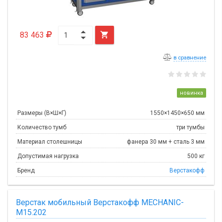
83 463

в сравнение
новинка
Размеры (В×Ш×Г)
1550×1450×650 мм
Количество тумб
три тумбы
Материал столешницы
фанера 30 мм + сталь 3 мм
Допустимая нагрузка
500 кг
Бренд
Верстакофф
Верстак мобильный Верстакофф MECHANIC-
М15.202