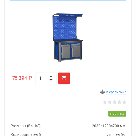
75 394

в сравнение
новинка
Размеры (В×Ш×Г)
2030×1200×700 мм
Количество тумб
две тумбы