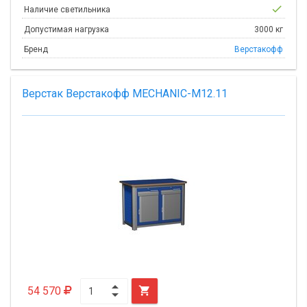
check
Наличие светильника
Допустимая нагрузка
3000 кг
Бренд
Верстакофф
Верстак Верстакофф MECHANIC-М12.11
54 570
