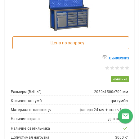
Цена по запросу
в сравнение
новинка
Размеры (В×Ш×Г)
2030×1500×700 мм
Количество тумб
три тумбы
Материал столешницы
фанера 24 мм + сталь 6 мм

Наличие экрана
два экрана
check
Наличие светильника
Допустимая нагрузка
3000 кг