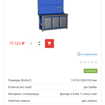
75 520

в сравнение
новинка
Размеры (В×Ш×Г)
1970×1500×700 мм
Количество тумб
три тумбы
Материал столешницы
фанера 24 мм + сталь 6 мм
Наличие экрана
два экрана