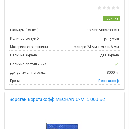
новинка
Размеры (В×Ш×Г)
1970×1500×700 мм
Количество тумб
три тумбы
Материал столешницы
фанера 24 мм + сталь 6 мм
Наличие экрана
два экрана
check
Наличие светильника
Допустимая нагрузка
3000 кг
Бренд
Верстакофф
Верстак Верстакофф MECHANIC-М15.000 Э2