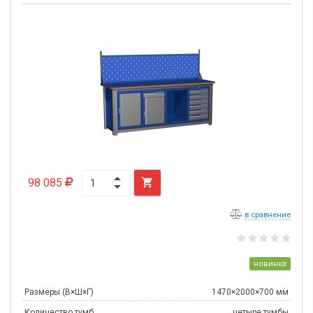
98 085

в сравнение
новинка
Размеры (В×Ш×Г)
1470×2000×700 мм
Количество тумб
четыре тумбы