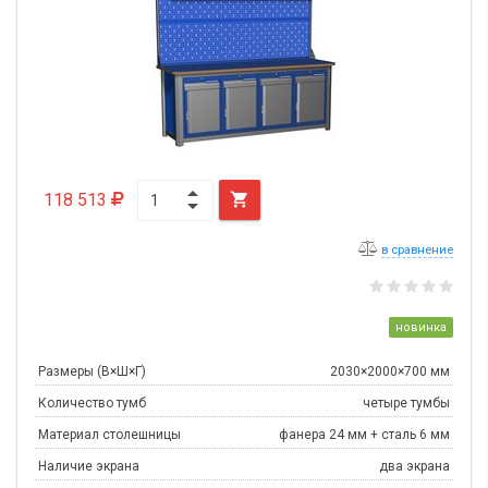
118 513

в сравнение
новинка
Размеры (В×Ш×Г)
2030×2000×700 мм
Количество тумб
четыре тумбы
Материал столешницы
фанера 24 мм + сталь 6 мм
Наличие экрана
два экрана