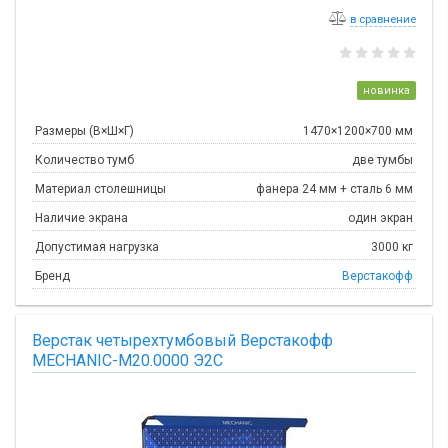
в сравнение
новинка
Размеры (В×Ш×Г)
1470×1200×700 мм
Количество тумб
две тумбы
Материал столешницы
фанера 24 мм + сталь 6 мм
Наличие экрана
один экран
Допустимая нагрузка
3000 кг
Бренд
Верстакофф
Верстак четырехтумбовый Верстакофф
MECHANIC-М20.0000 Э2С