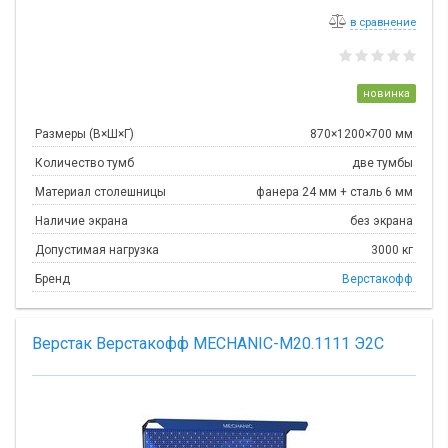
в сравнение
новинка
Размеры (В×Ш×Г)
870×1200×700 мм
Количество тумб
две тумбы
Материал столешницы
фанера 24 мм + сталь 6 мм
Наличие экрана
без экрана
Допустимая нагрузка
3000 кг
Бренд
Верстакофф
Верстак Верстакофф MECHANIC-М20.1111 Э2С