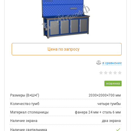
Цена по запросу
в сравнение
новинка
Размеры (В×Ш×Г)
2030×2000×700 мм
Количество тумб
четыре тумбы
Материал столешницы
фанера 24 мм + сталь 6 мм
Наличие экрана
два экрана
check
Наличие светильника