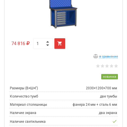
74 816

в сравнение
новинка
Размеры (В×Ш×Г)
2030×1200×700 мм
Количество тумб
две тумбы
Материал столешницы
фанера 24 мм + сталь 6 мм
Наличие экрана
два экрана
check
Наличие светильника