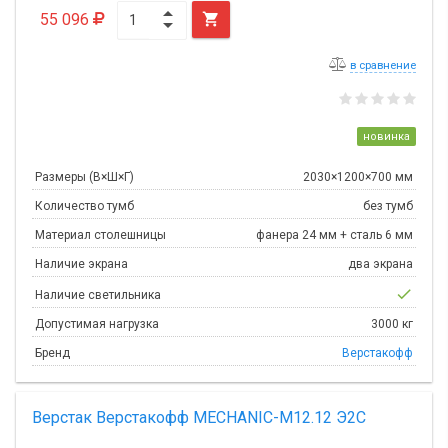
55 096

в сравнение
новинка
Размеры (В×Ш×Г)
2030×1200×700 мм
Количество тумб
без тумб
Материал столешницы
фанера 24 мм + сталь 6 мм
Наличие экрана
два экрана
check
Наличие светильника
Допустимая нагрузка
3000 кг
Бренд
Верстакофф
Верстак Верстакофф MECHANIC-М12.12 Э2С