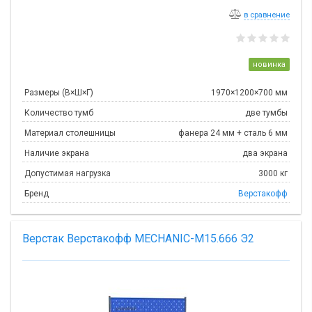
в сравнение
новинка
Размеры (В×Ш×Г)
1970×1200×700 мм
Количество тумб
две тумбы
Материал столешницы
фанера 24 мм + сталь 6 мм
Наличие экрана
два экрана
Допустимая нагрузка
3000 кг
Бренд
Верстакофф
Верстак Верстакофф MECHANIC-М15.666 Э2