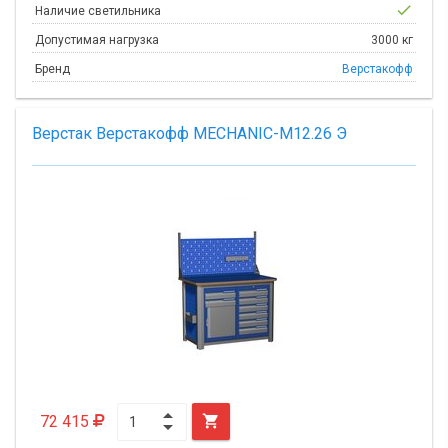
check
Наличие светильника
Допустимая нагрузка
3000 кг
Бренд
Верстакофф
Верстак Верстакофф MECHANIC-М12.26 Э
72 415
