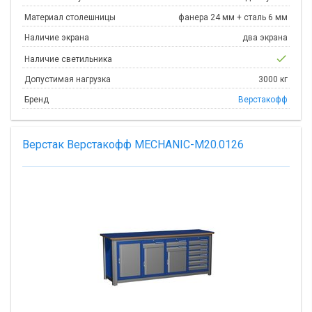
Материал столешницы
фанера 24 мм + сталь 6 мм
Наличие экрана
два экрана
check
Наличие светильника
Допустимая нагрузка
3000 кг
Бренд
Верстакофф
Верстак Верстакофф MECHANIC-М20.0126