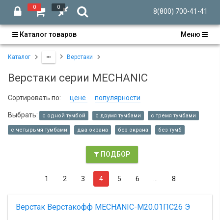
0
0
8(800) 700-41-41
Каталог товаров
Меню
Каталог
Верстаки
Верстаки серии MECHANIC
Сортировать по:
цене
популярности
Выбрать:
с одной тумбой
с двумя тумбами
с тремя тумбами
с четырьмя тумбами
два экрана
без экрана
без тумб
ПОДБОР
1
2
3
4
5
6
…
8
Верстак Верстакофф MECHANIC-М20.01ПС26 Э