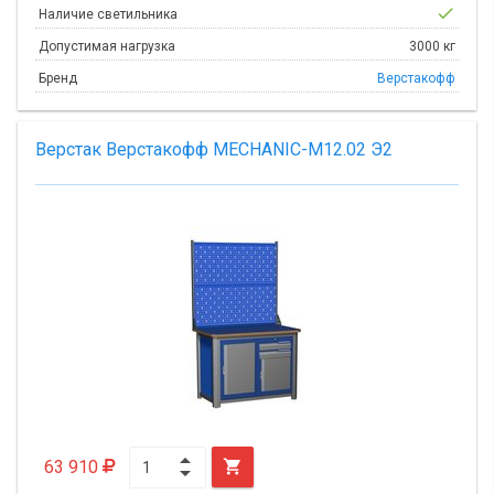
check
Наличие светильника
Допустимая нагрузка
3000 кг
Бренд
Верстакофф
Верстак Верстакофф MECHANIC-М12.02 Э2
63 910
