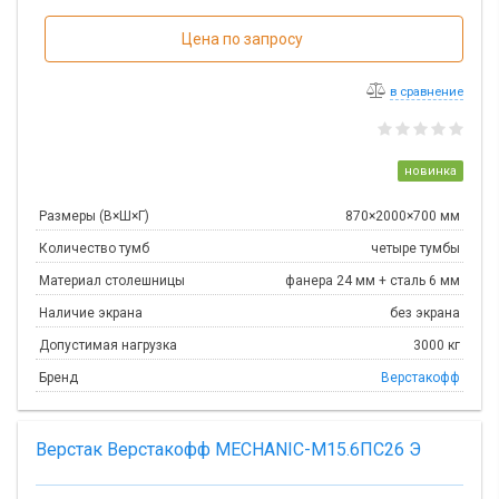
Цена по запросу
в сравнение
новинка
Размеры (В×Ш×Г)
870×2000×700 мм
Количество тумб
четыре тумбы
Материал столешницы
фанера 24 мм + сталь 6 мм
Наличие экрана
без экрана
Допустимая нагрузка
3000 кг
Бренд
Верстакофф
Верстак Верстакофф MECHANIC-М15.6ПС26 Э