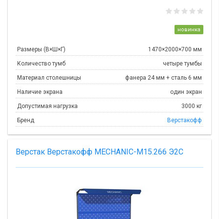
новинка
Размеры (В×Ш×Г)
1470×2000×700 мм
Количество тумб
четыре тумбы
Материал столешницы
фанера 24 мм + сталь 6 мм
Наличие экрана
один экран
Допустимая нагрузка
3000 кг
Бренд
Верстакофф
Верстак Верстакофф MECHANIC-М15.266 Э2С