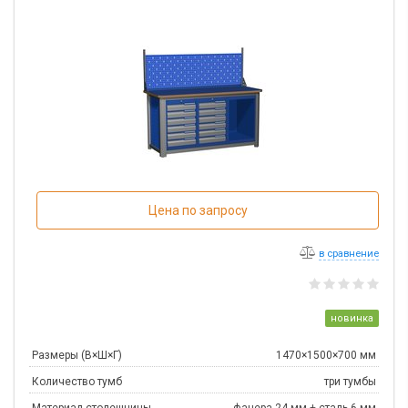
Цена по запросу
в сравнение
новинка
Размеры (В×Ш×Г)
1470×1500×700 мм
Количество тумб
три тумбы
Материал столешницы
фанера 24 мм + сталь 6 мм