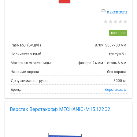
в сравнение
новинка
Размеры (В×Ш×Г)
870×1500×700 мм
Количество тумб
три тумбы
Материал столешницы
фанера 24 мм + сталь 6 мм
Наличие экрана
без экрана
Допустимая нагрузка
3000 кг
Бренд
Верстакофф
Верстак Верстакофф MECHANIC-М15.122Э2