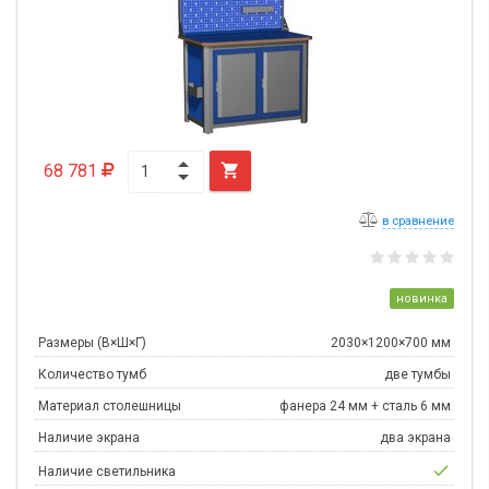
68 781

в сравнение
новинка
Размеры (В×Ш×Г)
2030×1200×700 мм
Количество тумб
две тумбы
Материал столешницы
фанера 24 мм + сталь 6 мм
Наличие экрана
два экрана
check
Наличие светильника