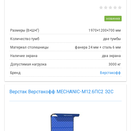
новинка
Размеры (В×Ш×Г)
1970×1200×700 мм
Количество тумб
две тумбы
Материал столешницы
фанера 24 мм + сталь 6 мм
Наличие экрана
два экрана
Допустимая нагрузка
3000 кг
Бренд
Верстакофф
Верстак Верстакофф MECHANIC-М12.6ПС2 Э2С