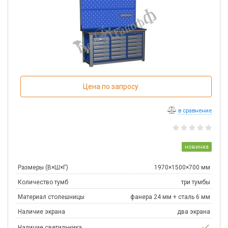
Цена по запросу
в сравнение
новинка
Размеры (В×Ш×Г)
1970×1500×700 мм
Количество тумб
три тумбы
Материал столешницы
фанера 24 мм + сталь 6 мм
Наличие экрана
два экрана
check
Наличие светильника