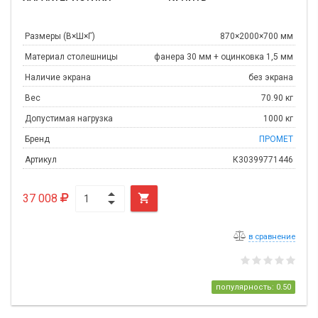
Размеры (В×Ш×Г)
870×2000×700 мм
Материал столешницы
фанера 30 мм + оцинковка 1,5 мм
Наличие экрана
без экрана
Вес
70.90 кг
Допустимая нагрузка
1000 кг
Бренд
ПРОМЕТ
Артикул
К30399771446
37 008

в сравнение
популярность: 0.50