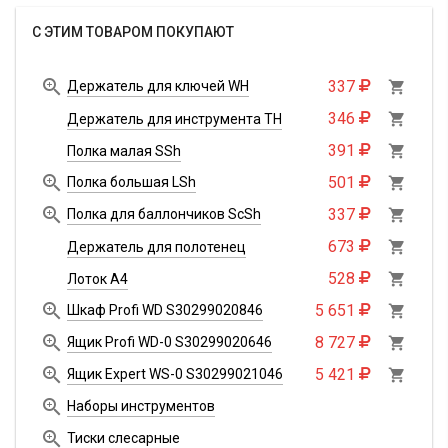
С ЭТИМ ТОВАРОМ ПОКУПАЮТ

337
Держатель для ключей WH

346

Держатель для инструмента TH
391

Полка малая SSh

501
Полка большая LSh


337
Полка для баллончиков ScSh

673

Держатель для полотенец
528

Лоток А4

5 651
Шкаф Profi WD S30299020846


8 727
Ящик Profi WD-0 S30299020646


5 421
Ящик Expert WS-0 S30299021046


Наборы инструментов

Тиски слесарные