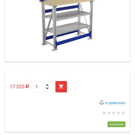
17 320

в сравнение
новинка