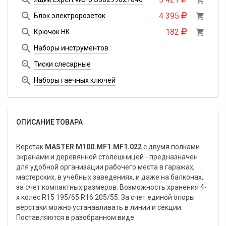

4 395
Блок электророзеток


182
Крючок НК


Наборы инструментов

Тиски слесарные

Наборы гаечных ключей
ОПИСАНИЕ ТОВАРА
Верстак
MASTER M100.MF1.MF1.022
с двумя полками
экранами и деревянной столешницей - предназначен
для удобной организации рабочего места в гаражах,
мастерских, в учебных заведениях, и даже на балконах,
за счет компактных размеров. Возможность хранения 4-
х колес R15 195/65 R16 205/55. За счет единой опоры
верстаки можно устанавливать в линии и секции.
Поставляются в разобранном виде.