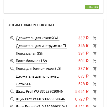
новинка
С ЭТИМ ТОВАРОМ ПОКУПАЮТ

337
Держатель для ключей WH

346

Держатель для инструмента TH
391

Полка малая SSh

501
Полка большая LSh


337
Полка для баллончиков ScSh

673

Держатель для полотенец
528

Лоток А4

5 651
Шкаф Profi WD S30299020846


8 727
Ящик Profi WD-0 S30299020646


5 421
Ящик Expert WS-0 S30299021046
