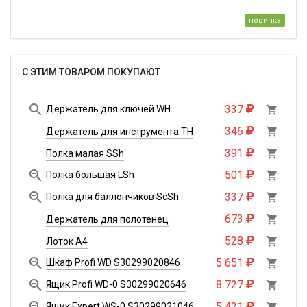
новинка
С ЭТИМ ТОВАРОМ ПОКУПАЮТ

337
Держатель для ключей WH

346

Держатель для инструмента TH
391

Полка малая SSh

501
Полка большая LSh


337
Полка для баллончиков ScSh

673

Держатель для полотенец
528

Лоток А4

5 651
Шкаф Profi WD S30299020846


8 727
Ящик Profi WD-0 S30299020646


5 421
Ящик Expert WS-0 S30299021046
