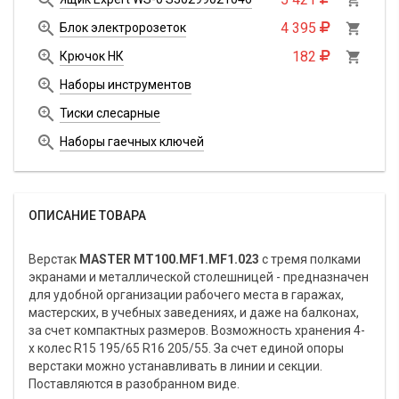

4 395
Блок электророзеток


182
Крючок НК


Наборы инструментов

Тиски слесарные

Наборы гаечных ключей
ОПИСАНИЕ ТОВАРА
Верстак
MASTER MT100.MF1.MF1.023
с тремя полками
экранами и металлической столешницей - предназначен
для удобной организации рабочего места в гаражах,
мастерских, в учебных заведениях, и даже на балконах,
за счет компактных размеров. Возможность хранения 4-
х колес R15 195/65 R16 205/55. За счет единой опоры
верстаки можно устанавливать в линии и секции.
Поставляются в разобранном виде.