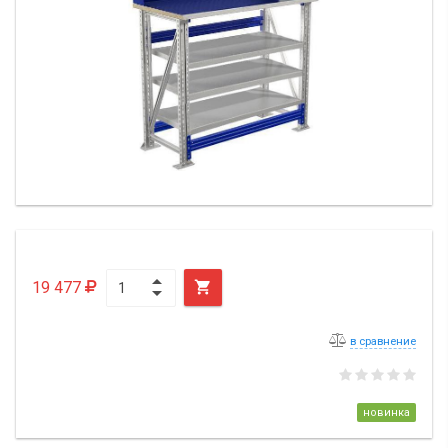
19 477

в сравнение
новинка