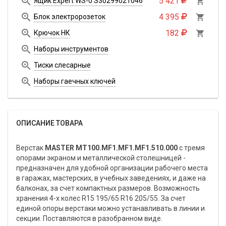

5 421
Ящик Expert WS-0 S30299021046


4 395
Блок электророзеток


182
Крючок НК


Наборы инструментов

Тиски слесарные

Наборы гаечных ключей
ОПИСАНИЕ ТОВАРА
Верстак
MASTER MT100.MF1.MF1.MF1.510.000
с тремя
опорами экраном и металлической столешницей -
предназначен для удобной организации рабочего места
в гаражах, мастерских, в учебных заведениях, и даже на
балконах, за счет компактных размеров. Возможность
хранения 4-х колес R15 195/65 R16 205/55. За счет
единой опоры верстаки можно устанавливать в линии и
секции. Поставляются в разобранном виде.