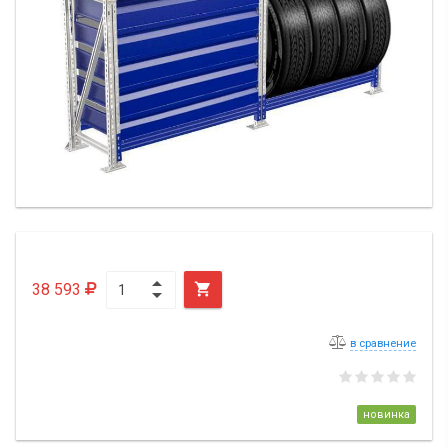
38 593

в сравнение
новинка