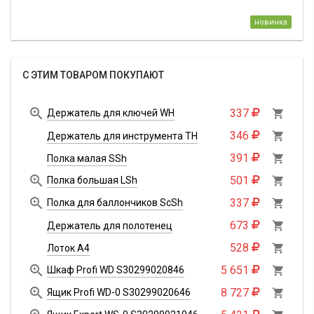
новинка
С ЭТИМ ТОВАРОМ ПОКУПАЮТ

337
Держатель для ключей WH

346

Держатель для инструмента TH
391

Полка малая SSh

501
Полка большая LSh


337
Полка для баллончиков ScSh

673

Держатель для полотенец
528

Лоток А4

5 651
Шкаф Profi WD S30299020846


8 727
Ящик Profi WD-0 S30299020646
