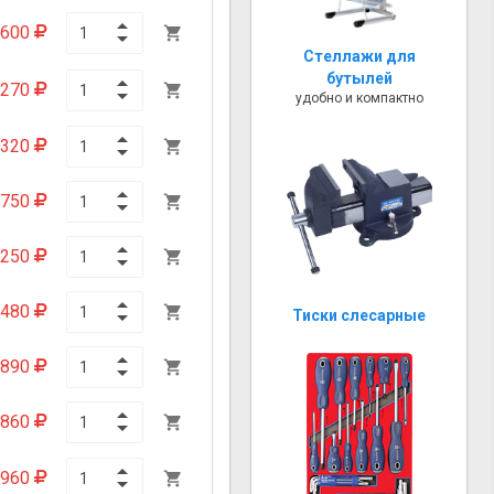
 600

Стеллажи для
бутылей
270

удобно и компактно
320

750

 250

480

Тиски слесарные
890

860

 960
