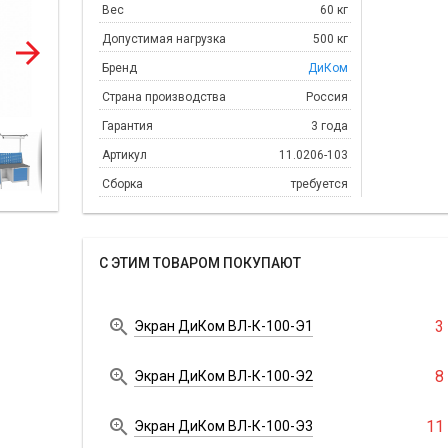
Вес
60 кг
Допустимая нагрузка
500 кг
Бренд
ДиКом
Страна производства
Россия
Гарантия
3 года
Артикул
11.0206-103
Сборка
требуется
С ЭТИМ ТОВАРОМ ПОКУПАЮТ

3
Экран ДиКом ВЛ-К-100-Э1

8
Экран ДиКом ВЛ-К-100-Э2

11
Экран ДиКом ВЛ-К-100-Э3