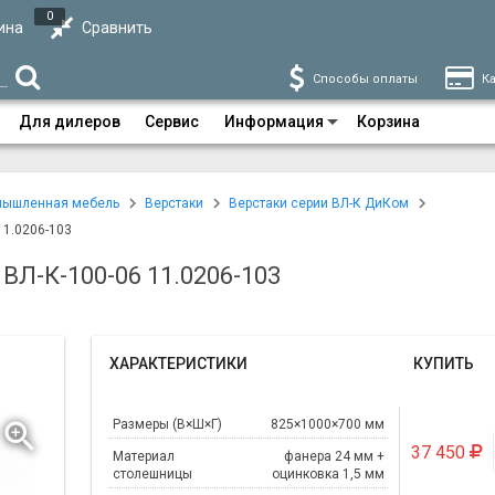
0
ина
Сравнить
Способы оплаты
Ка
Для дилеров
Сервис
Информация
Корзина
мышленная мебель
Верстаки
Верстаки серии ВЛ-К ДиКом
11.0206-103
ВЛ-К-100-06 11.0206-103
ХАРАКТЕРИСТИКИ
КУПИТЬ
Размеры (В×Ш×Г)
825×1000×700 мм
37 450
Материал
фанера 24 мм +
столешницы
оцинковка 1,5 мм