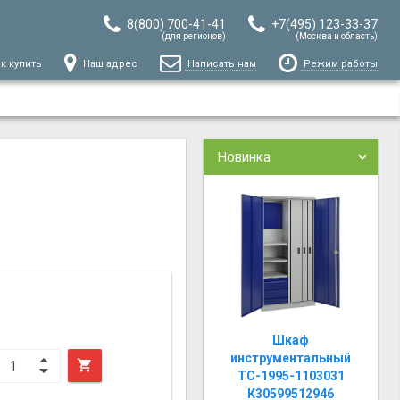
8(800) 700-41-41
+7(495) 123-33-37
(для регионов)
(Москва и область)
к купить
Наш адрес
Написать нам
Режим работы
Новинка
Шкаф
инструментальный

TC-1995-1103031
К30599512946