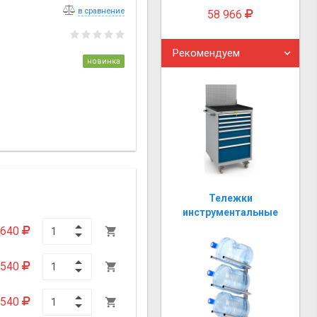
в сравнение
58 966
Рекомендуем
новинка
Тележки
инструментальные
 640

 540

 540
