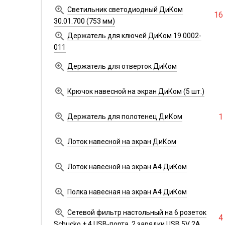

Светильник светодиодный ДиКом
16
30.01.700 (753 мм)

Держатель для ключей ДиКом 19.0002-
011

Держатель для отверток ДиКом

Крючок навесной на экран ДиКом (5 шт.)

1
Держатель для полотенец ДиКом

Лоток навесной на экран ДиКом

Лоток навесной на экран А4 ДиКом

Полка навесная на экран А4 ДиКом

Сетевой фильтр настольный на 6 розеток
4
Schucko + 4 USB-порта, 2 зарядки USB 5V 2А