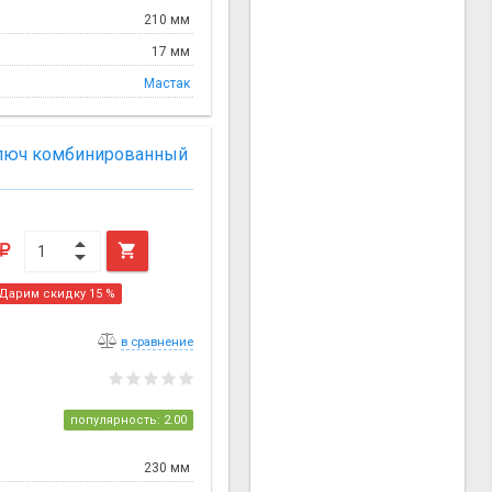
210 мм
17 мм
Мастак
ключ комбинированный

Дарим скидку 15 %
в сравнение
популярность: 2.00
230 мм