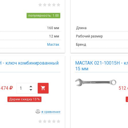
популярность: 1.00
160 мм
Длина
12 мм
Рабочий размер
Мастак
Бренд
H - ключ комбинированный
МАСТАК 021-10015H - 
15 мм
474

512
Дарим скидку 13 %
в сравнение