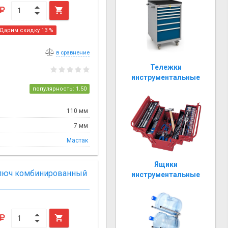

Дарим скидку 13 %
в сравнение
Тележки
инструментальные
популярность: 1.50
110 мм
7 мм
Мастак
Ящики
ключ комбинированный
инструментальные
