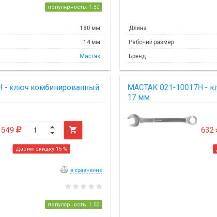
популярность: 1.50
180 мм
Длина
14 мм
Рабочий размер
Мастак
Бренд
H - ключ комбинированный
МАСТАК 021-10017H - 
17 мм
549

632
Дарим скидку 15 %
в сравнение
популярность: 1.50