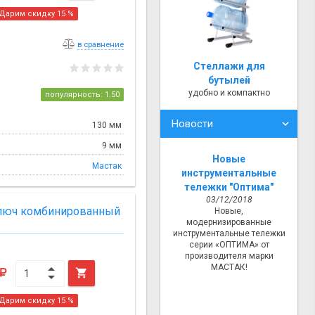
Дарим скидку 15 %
в сравнение
Стеллажи для
бутылей
удобно и компактно
популярность: 1.50
Новости
130 мм
9 мм
Новые
Мастак
инструментальные
тележки "Оптима"
03/12/2018
ключ комбинированный
Новые,
модернизированные
инструментальные тележки
серии «ОПТИМА» от
производителя марки
МАСТАК!

Дарим скидку 15 %