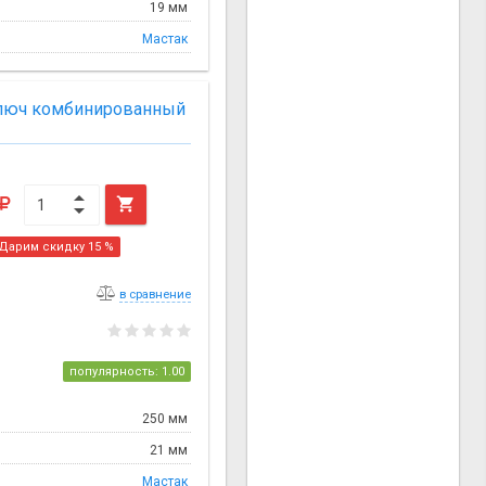
19 мм
Мастак
ключ комбинированный

Дарим скидку 15 %
в сравнение
популярность: 1.00
250 мм
21 мм
Мастак