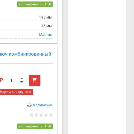
популярность: 1.50
190 мм
15 мм
Мастак
ключ комбинированный

Дарим скидку 15 %
в сравнение
популярность: 1.50