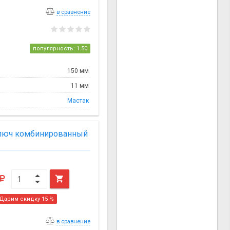
в сравнение
популярность: 1.50
150 мм
11 мм
Мастак
ключ комбинированный

Дарим скидку 15 %
в сравнение