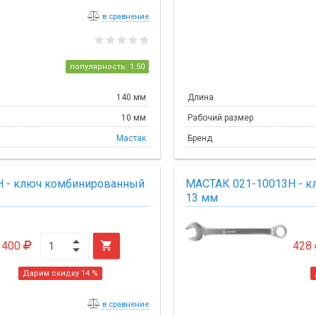
в сравнение
популярность: 1.50
140 мм
Длина
10 мм
Рабочий размер
Мастак
Бренд
H - ключ комбинированный
МАСТАК 021-10013H - 
13 мм
400

428
Дарим скидку 14 %
в сравнение