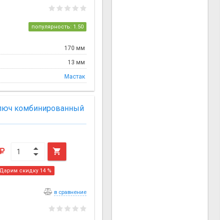
популярность: 1.50
170 мм
13 мм
Мастак
ключ комбинированный

Дарим скидку 14 %
в сравнение