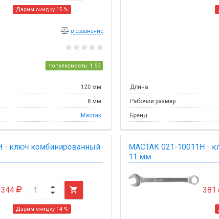
Дарим скидку 15 %
в сравнение
популярность: 1.50
120 мм
Длина
8 мм
Рабочий размер
Мастак
Бренд
H - ключ комбинированный
МАСТАК 021-10011H - 
11 мм
344

381
Дарим скидку 14 %