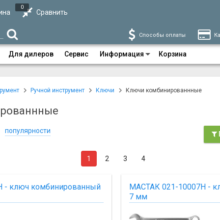
0
ина
Сравнить
Способы оплаты
Ка
Для дилеров
Сервис
Информация
Корзина
румент
Ручной инструмент
Ключи
Ключи комбинированнные
ированнные
популярности
1
2
3
4
H - ключ комбинированный
МАСТАК 021-10007H - 
7 мм