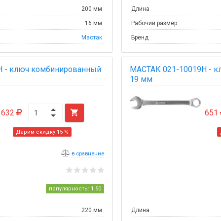
200 мм
Длина
16 мм
Рабочий размер
Мастак
Бренд
H - ключ комбинированный
МАСТАК 021-10019H - 
19 мм
632

651
Дарим скидку 15 %
в сравнение
популярность: 1.50
220 мм
Длина