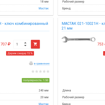
18 мм
Рабочий размер
Мастак
Бренд
H - ключ комбинированный
МАСТАК 021-10021H - 
21 мм
707

753
Дарим скидку 15 %
в сравнение
популярность: 1.50
240 мм
Длина
20 мм
Рабочий размер
Мастак
Бренд