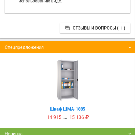
использованию виде.


ОТЗЫВЫ И ВОПРОСЫ (
)
Спецпредложения
Шкаф ШМА-1885
14 915
15 136

Новинка