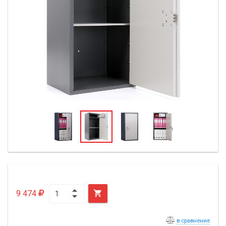
9 474

в сравнение