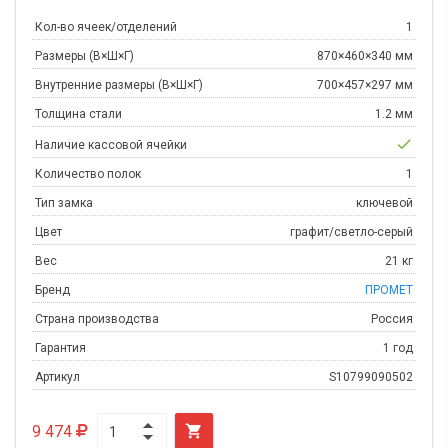
Кол-во ячеек/отделений
1
Размеры (В×Ш×Г)
870×460×340 мм
Внутренние размеры (В×Ш×Г)
700×457×297 мм
Толщина стали
1.2 мм
check
Наличие кассовой ячейки
Количество полок
1
Тип замка
ключевой
Цвет
графит/светло-серый
Вес
21 кг
Бренд
ПРОМЕТ
Страна производства
Россия
Гарантия
1 год
Артикул
S10799090502
9 474
