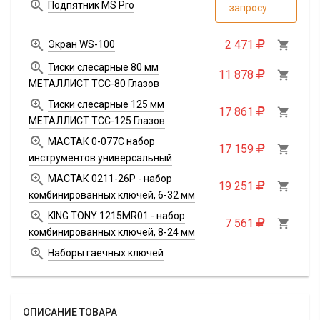

Подпятник MS Pro
запросу

2 471
Экран WS-100


Тиски слесарные 80 мм
11 878

МЕТАЛЛИСТ ТСС-80 Глазов

Тиски слесарные 125 мм
17 861

МЕТАЛЛИСТ ТСС-125 Глазов

МАСТАК 0-077C набор
17 159

инструментов универсальный

МАСТАК 0211-26P - набор
19 251

комбинированных ключей, 6-32 мм

KING TONY 1215MR01 - набор
7 561

комбинированных ключей, 8-24 мм

Наборы гаечных ключей
ОПИСАНИЕ ТОВАРА