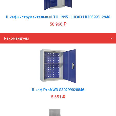
Шкаф инструментальный TC-1995-1103031 К30599512946
58 966
Рекомендуем
Шкаф Profi WD S30299020846
5 651