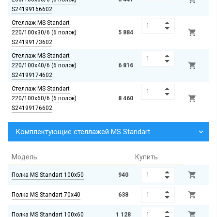
S24199166602
Стеллаж MS Standart

220/100х30/6 (6 полок)
5 884
S24199173602
Стеллаж MS Standart

220/100х40/6 (6 полок)
6 816
S24199174602
Стеллаж MS Standart

220/100х60/6 (6 полок)
8 460
S24199176602
Комплектующие стеллажей MS Standart
Модель
Купить

Полка MS Standart 100х50
940

Полка MS Standart 70х40
638

Полка MS Standart 100х60
1 128