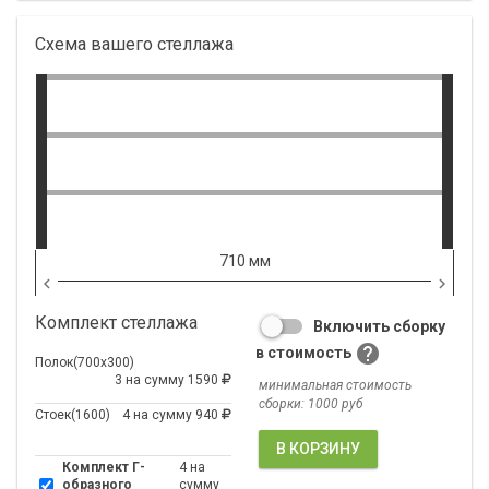
Схема вашего стеллажа
710 мм
navigate_before
navigate_next
Комплект стеллажа
Включить сборку

в стоимость
Полок(700х300)
3 на сумму 1590
минимальная стоимость
сборки: 1000 руб
Стоек(1600)
4 на сумму 940
В КОРЗИНУ
Комплект Г-
4 на
образного
сумму