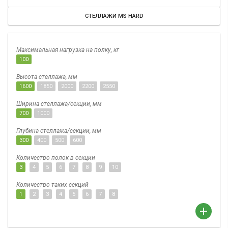
СТЕЛЛАЖИ MS HARD
Максимальная нагрузка на полку, кг
100
Высота стеллажа, мм
1600
1850
2000
2200
2550
Ширина стеллажа/секции, мм
700
1000
Глубина стеллажа/секции, мм
300
400
500
600
Количество полок в секции
3
4
5
6
7
8
9
10
Количество таких секций
1
2
3
4
5
6
7
8
